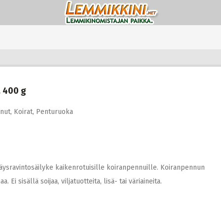
a 400 g
nut
,
Koirat
,
Penturuoka
ysravintosäilyke kaikenrotuisille koiranpennuille. Koiranpennun
 sisällä soijaa, viljatuotteita, lisä- tai väriaineita.