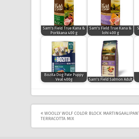
Sam's Field True Kana &
Sam's Field True Kana &
S
Porkkana 400 g
lohi 400 g
Bozita Dog Pate Puppy
Veal 400g
Sam's Field Salmon Adult
Post
WOOLLY WOLF COLOR BLOCK MARTINGAALIPANT
TERRACOTTA MIX
navigation