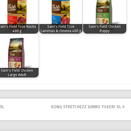
am's Field True Nauta
Sam's Field True
Sam's Field Chicken
400 g
Lammas & Omena 400 g
Puppy
Sam's Field Chicken
Large Adult
A,
KONG STRETCHEZZ JUMBO TIIKERI XL