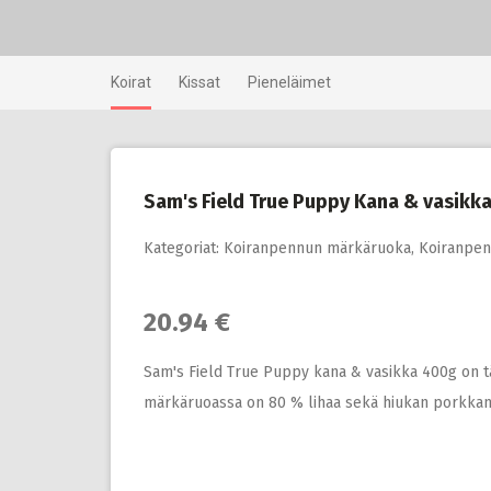
Skip
to
content
Koirat
Kissat
Pieneläimet
Sam's Field True Puppy Kana & vasikk
Kategoriat:
Koiranpennun märkäruoka
,
Koiranpen
20.94 €
Sam's Field True Puppy kana & vasikka 400g on tä
märkäruoassa on 80 % lihaa sekä hiukan porkkanaa. Ei