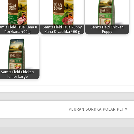
am's Field True Kana &
Sam's Field True Puppy
Sam's Field Chicken
Porkkana 400 g
Kana & vasikka 400 g
Puppy
Sam's Field Chicken
Junior Large
PEURAN SORKKA POLAR PET