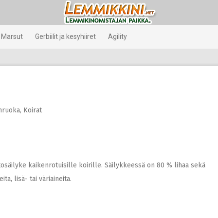
Marsut
Gerbiilit ja kesyhiiret
Agility
nruoka
,
Koirat
osäilyke kaikenrotuisille koirille. Säilykkeessä on 80 % lihaa sekä
ta, lisä- tai väriaineita.