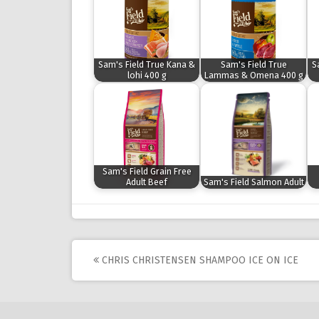
Sam's Field True Kana &
Sam's Field True
S
lohi 400 g
Lammas & Omena 400 g
Sam's Field Grain Free
Adult Beef
Sam's Field Salmon Adult
Post
CHRIS CHRISTENSEN SHAMPOO ICE ON ICE
navigation