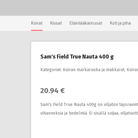
Skip
to
content
Koirat
Kissat
Eläinlääkäriruoat
Koti ja piha
Sam's Field True Nauta 400 g
Kategoriat:
Koiran märkäruoka ja makkarat
,
Koira
20.94 €
Sam's Field True Nauta 400g on viljaton täysravint
vihanneksia ja hedelmiä. Ei sisällä soijaa, viljatuottei