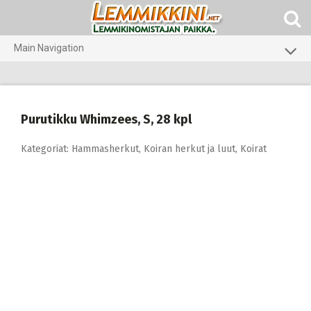
Skip
to
content
Main Navigation
Koirat
Kissat
Purutikku Whimzees, S, 28 kpl
Eläinlääkäriruoat
Kategoriat:
Hammasherkut
,
Koiran herkut ja luut
,
Koirat
Koti ja piha
Marsut
Gerbiilit ja kesyhiiret
Agility