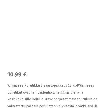
10.99 €
Whimzees Purutikku S säästöpakkaus 28 kplWhimzees
purutikut ovat hampaidenhoitoherkkuja pieni- ja
keskikokoisille koirille. Kasvipohjaiset massapuruluut on
valmistettu pääosin perunatärkkelyksestä, eivätkä sisällä