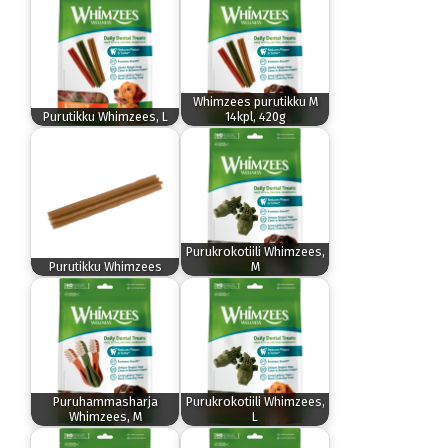
Whimzees purutikku M
Purutikku Whimzees, L
14kpl, 420g
Purukrokotiili Whimzees,
Purutikku Whimzees
M
Puruhammasharja
Purukrokotiili Whimzees,
Whimzees, M
L