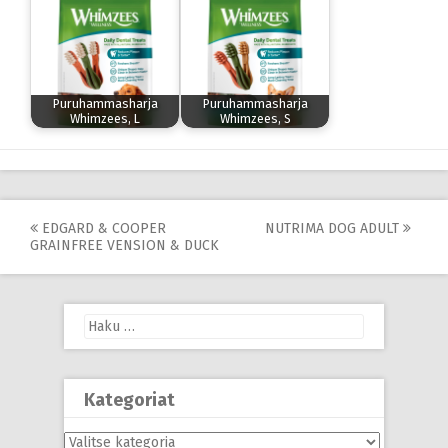
Puruhammasharja
Puruhammasharja
Whimzees, L
Whimzees, S
Post
EDGARD & COOPER
NUTRIMA DOG ADULT
GRAINFREE VENSION & DUCK
navigation
Haku:
Kategoriat
Kategoriat