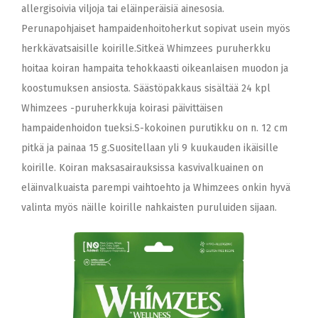
allergisoivia viljoja tai eläinperäisiä ainesosia.
Perunapohjaiset hampaidenhoitoherkut sopivat usein myös
herkkävatsaisille koirille.Sitkeä Whimzees puruherkku
hoitaa koiran hampaita tehokkaasti oikeanlaisen muodon ja
koostumuksen ansiosta. Säästöpakkaus sisältää 24 kpl
Whimzees -puruherkkuja koirasi päivittäisen
hampaidenhoidon tueksi.S-kokoinen purutikku on n. 12 cm
pitkä ja painaa 15 g.Suositellaan yli 9 kuukauden ikäisille
koirille. Koiran maksasairauksissa kasvivalkuainen on
eläinvalkuaista parempi vaihtoehto ja Whimzees onkin hyvä
valinta myös näille koirille nahkaisten puruluiden sijaan.