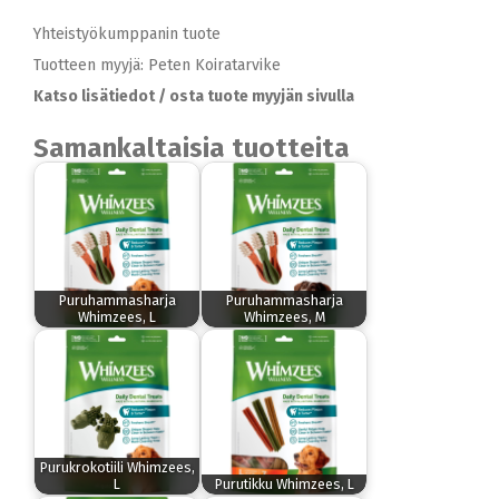
Yhteistyökumppanin tuote
Tuotteen myyjä: Peten Koiratarvike
Katso lisätiedot / osta tuote myyjän sivulla
Samankaltaisia tuotteita
Puruhammasharja
Puruhammasharja
Whimzees, L
Whimzees, M
Purukrokotiili Whimzees,
L
Purutikku Whimzees, L