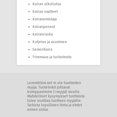
Koiran ulkoilutus
Koiran vaatteet
Koiranomistaja
Koiranpennut
Koiranruoka
Kuljetus ja asuminen
Seniorikoira
Trimmaus ja turkinhoito
Lemmikkini.net ei ole tuotteiden
myyjä. Tuotelinkit johtavat
kumppanimme (=myyjä) sivulle.
Mahdolliset kysymykset tuotteista
tulee osoittaa tuotteen myyjälle.
Tarkista lopullinen hinta ja ehdot
ennen ostoa.