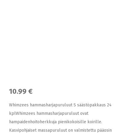
10.99 €
Whimzees hammasharjapuruluut S säästöpakkaus 24
kplWhimzees hammasharjapuruluut ovat
hampaidenhoitoherkkuja pienikokoisille koirille.
Kasvipohjaiset massapuruluut on valmistettu pääosin