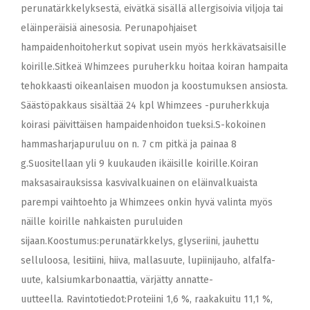
perunatärkkelyksestä, eivätkä sisällä allergisoivia viljoja tai
eläinperäisiä ainesosia. Perunapohjaiset
hampaidenhoitoherkut sopivat usein myös herkkävatsaisille
koirille.Sitkeä Whimzees puruherkku hoitaa koiran hampaita
tehokkaasti oikeanlaisen muodon ja koostumuksen ansiosta.
Säästöpakkaus sisältää 24 kpl Whimzees -puruherkkuja
koirasi päivittäisen hampaidenhoidon tueksi.S-kokoinen
hammasharjapuruluu on n. 7 cm pitkä ja painaa 8
g.Suositellaan yli 9 kuukauden ikäisille koirille.Koiran
maksasairauksissa kasvivalkuainen on eläinvalkuaista
parempi vaihtoehto ja Whimzees onkin hyvä valinta myös
näille koirille nahkaisten puruluiden
sijaan.Koostumus:perunatärkkelys, glyseriini, jauhettu
selluloosa, lesitiini, hiiva, mallasuute, lupiinijauho, alfalfa-
uute, kalsiumkarbonaattia, värjätty annatte-
uutteella. Ravintotiedot:Proteiini 1,6 %, raakakuitu 11,1 %,