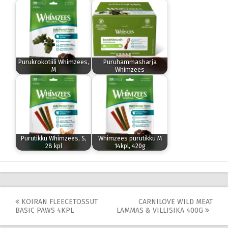
Purukrokotiili Whimzees,
Puruhammasharja
M
Whimzees
Purutikku Whimzees, S,
Whimzees purutikku M
28 kpl
14kpl, 420g
Post
KOIRAN FLEECETOSSUT
CARNILOVE WILD MEAT
BASIC PAWS 4KPL
LAMMAS & VILLISIKA 400G
navigation