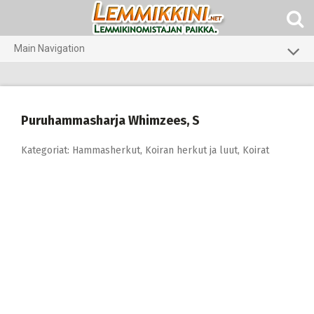
Skip
to
content
Main Navigation
Koirat
Kissat
Puruhammasharja Whimzees, S
Pieneläimet
Kategoriat:
Hammasherkut
,
Koiran herkut ja luut
,
Koirat