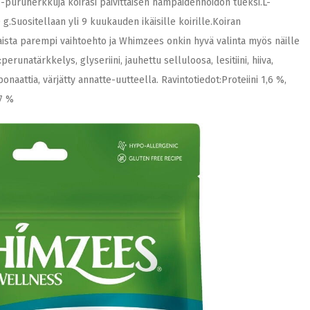
-puruherkkuja koirasi päivittäisen hampaidenhoidon tueksi.L-
g.Suositellaan yli 9 kuukauden ikäisille koirille.Koiran
ista parempi vaihtoehto ja Whimzees onkin hyvä valinta myös näille
runatärkkelys, glyseriini, jauhettu selluloosa, lesitiini, hiiva,
onaattia, värjätty annatte-uutteella. Ravintotiedot:Proteiini 1,6 %,
,7 %