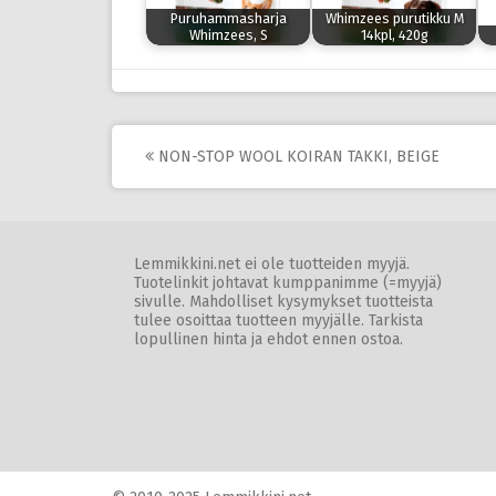
Puruhammasharja
Whimzees purutikku M
Whimzees, S
14kpl, 420g
Post
NON-STOP WOOL KOIRAN TAKKI, BEIGE
navigation
Lemmikkini.net ei ole tuotteiden myyjä.
Tuotelinkit johtavat kumppanimme (=myyjä)
sivulle. Mahdolliset kysymykset tuotteista
tulee osoittaa tuotteen myyjälle. Tarkista
lopullinen hinta ja ehdot ennen ostoa.