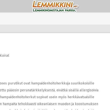
Koirat
es purutikut ovat hampaidenhoitoherkkuja suurikokoisille
ettu pääosin perunatärkkelyksestä, eivätkä sisällä allergisoivia
set hampaidenhoitoherkut sopivat usein myös herkkävatsaisille
ran hampaita tehokkaasti oikeanlaisen muodon ja koostumuksen