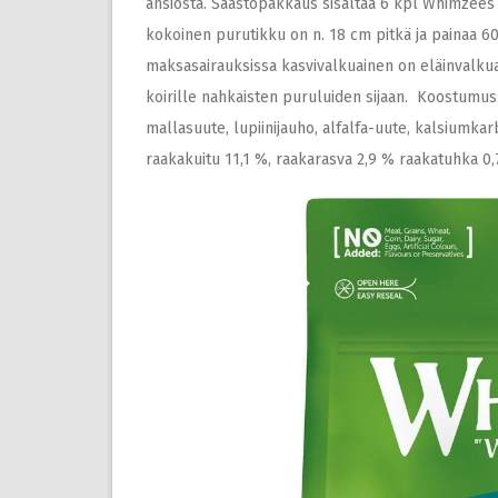
ansiosta. Säästöpakkaus sisältää 6 kpl Whimzees 
kokoinen purutikku on n. 18 cm pitkä ja painaa 60 
maksasairauksissa kasvivalkuainen on eläinvalkua
koirille nahkaisten puruluiden sijaan. Koostumus:pe
mallasuute, lupiinijauho, alfalfa-uute, kalsiumkarb
raakakuitu 11,1 %, raakarasva 2,9 % raakatuhka 0