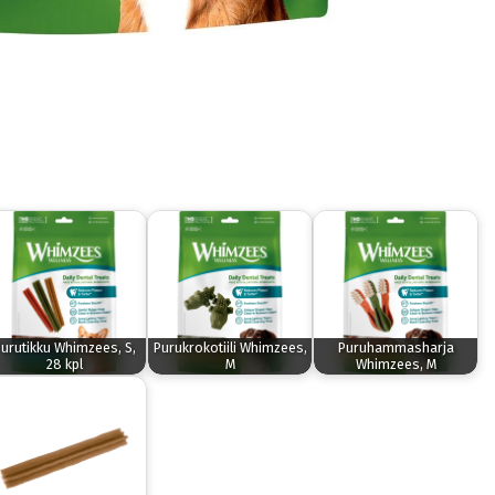
urutikku Whimzees, S,
Purukrokotiili Whimzees,
Puruhammasharja
28 kpl
M
Whimzees, M