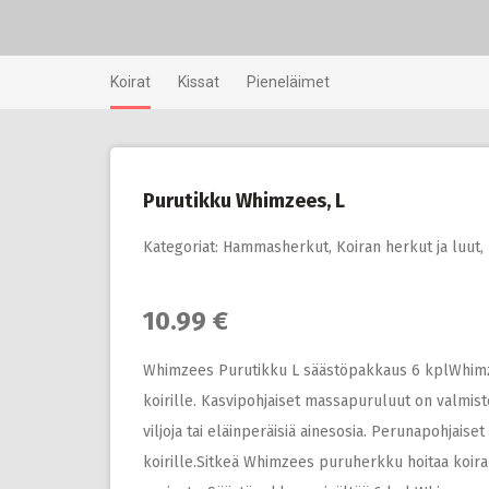
Skip
to
content
Koirat
Kissat
Pieneläimet
Purutikku Whimzees, L
Kategoriat:
Hammasherkut
,
Koiran herkut ja luut
,
10.99 €
Whimzees Purutikku L säästöpakkaus 6 kplWhimze
koirille. Kasvipohjaiset massapuruluut on valmist
viljoja tai eläinperäisiä ainesosia. Perunapohjai
koirille.Sitkeä Whimzees puruherkku hoitaa koi