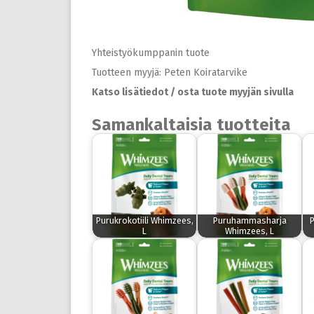
Yhteistyökumppanin tuote
Tuotteen myyjä: Peten Koiratarvike
Katso lisätiedot / osta tuote myyjän sivulla
Samankaltaisia tuotteita
Purukrokotiili Whimzees,
Puruhammasharja
P
L
Whimzees, L