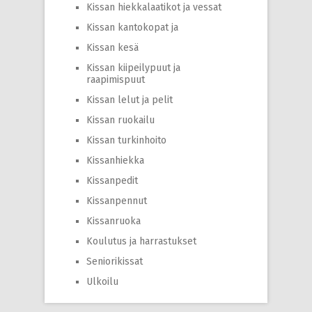
Kissan hiekkalaatikot ja vessat
Kissan kantokopat ja
Kissan kesä
Kissan kiipeilypuut ja
raapimispuut
Kissan lelut ja pelit
Kissan ruokailu
Kissan turkinhoito
Kissanhiekka
Kissanpedit
Kissanpennut
Kissanruoka
Koulutus ja harrastukset
Seniorikissat
Ulkoilu