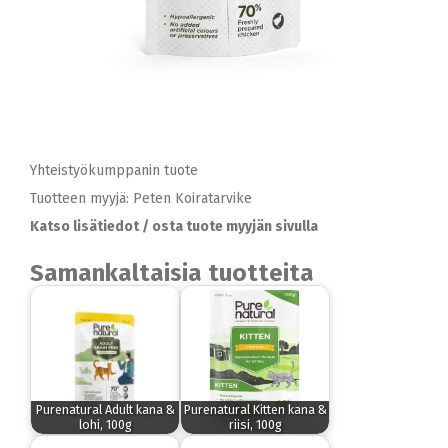
Yhteistyökumppanin tuote
Tuotteen myyjä: Peten Koiratarvike
Katso lisätiedot / osta tuote myyjän sivulla
Samankaltaisia tuotteita
Purenatural Adult kana &
Purenatural Kitten kana &
lohi, 100g
riisi, 100g