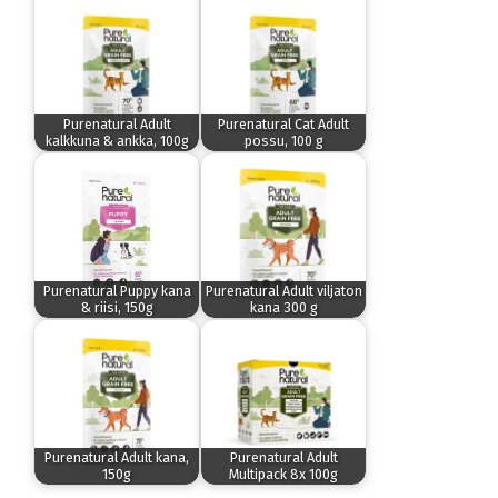
Purenatural Adult
Purenatural Cat Adult
kalkkuna & ankka, 100g
possu, 100 g
Purenatural Puppy kana
Purenatural Adult viljaton
& riisi, 150g
kana 300 g
Purenatural Adult kana,
Purenatural Adult
150g
Multipack 8x 100g