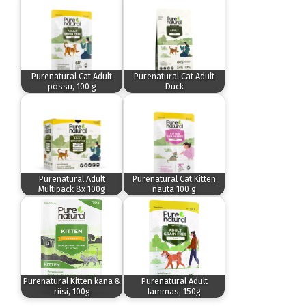
Purenatural Cat Adult
Purenatural Cat Adult
possu, 100 g
Duck
Purenatural Adult
Purenatural Cat Kitten
Multipack 8x 100g
nauta 100 g
Purenatural Kitten kana &
Purenatural Adult
riisi, 100g
lammas, 150g