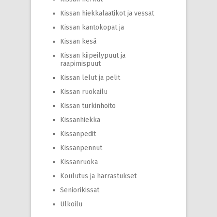
Kissan hiekkalaatikot ja vessat
Kissan kantokopat ja
Kissan kesä
Kissan kiipeilypuut ja
raapimispuut
Kissan lelut ja pelit
Kissan ruokailu
Kissan turkinhoito
Kissanhiekka
Kissanpedit
Kissanpennut
Kissanruoka
Koulutus ja harrastukset
Seniorikissat
Ulkoilu