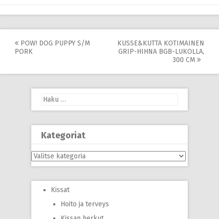
Post
POW! DOG PUPPY S/M
KUSSE&KUTTA KOTIMAINEN
PORK
GRIP-HIHNA BGB-LUKOLLA,
navigation
300 CM
Haku:
Kategoriat
Kategoriat
Kissat
Hoito ja terveys
Kissan herkut