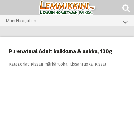
Skip
to
content
Main Navigation
Koirat
Kissat
Purenatural Adult kalkkuna & ankka, 100g
Pieneläimet
Kategoriat:
Kissan märkäruoka
,
Kissanruoka
,
Kissat