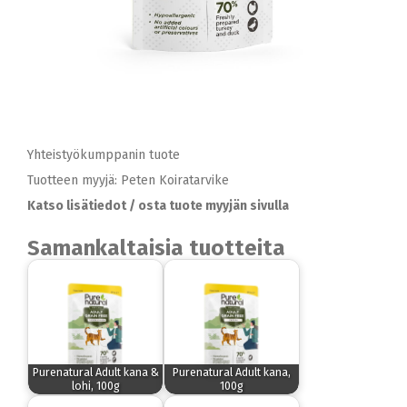
Yhteistyökumppanin tuote
Tuotteen myyjä: Peten Koiratarvike
Katso lisätiedot / osta tuote myyjän sivulla
Samankaltaisia tuotteita
Purenatural Adult kana &
Purenatural Adult kana,
lohi, 100g
100g