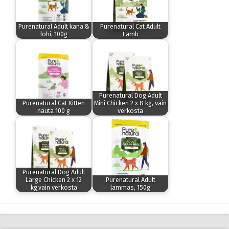
Purenatural Adult kana &
Purenatural Cat Adult
lohi, 100g
Lamb
Purenatural Dog Adult
Purenatural Cat Kitten
Mini Chicken 2 x 8 kg, vain
nauta 100 g
verkosta
Purenatural Dog Adult
Large Chicken 2 x 12
Purenatural Adult
kg,vain verkosta
lammas, 150g