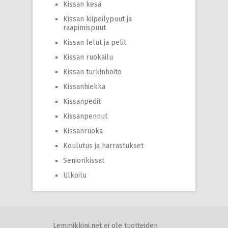
Kissan kesä
Kissan kiipeilypuut ja
raapimispuut
Kissan lelut ja pelit
Kissan ruokailu
Kissan turkinhoito
Kissanhiekka
Kissanpedit
Kissanpennut
Kissanruoka
Koulutus ja harrastukset
Seniorikissat
Ulkoilu
Lemmikkini.net ei ole tuotteiden