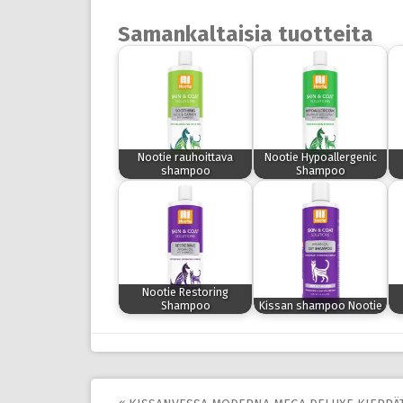
Samankaltaisia tuotteita
Nootie rauhoittava
Nootie Hypoallergenic
shampoo
Shampoo
Nootie Restoring
Shampoo
Kissan shampoo Nootie