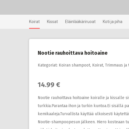
Skip
to
content
Koirat
Kissat
Eläinlääkäriruoat
Koti ja piha
Nootie rauhoittava hoitoaine
Kategoriat:
Koiran shampoot
,
Koirat
,
Trimmaus ja 
14.99 €
Nootie rauhoittava hoitoaine koiralle ja kissalle s
turkkia.Parantaa ihon ja turkin kuntoa.Ei sisällä 
kemikaaleja.Turvallista käyttää ulkoisesti käytett
Nootie-shampoopesun jälkeen. Hiero kosteaan turkk