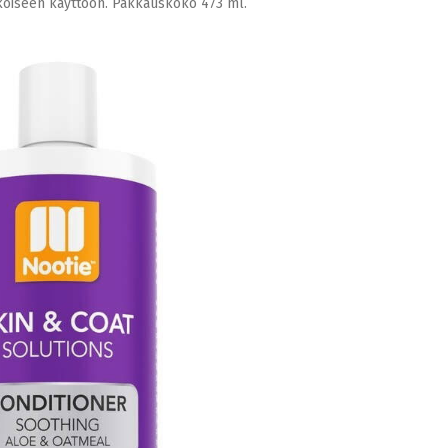
ulkoiseen käyttöön. Pakkauskoko 473 ml.