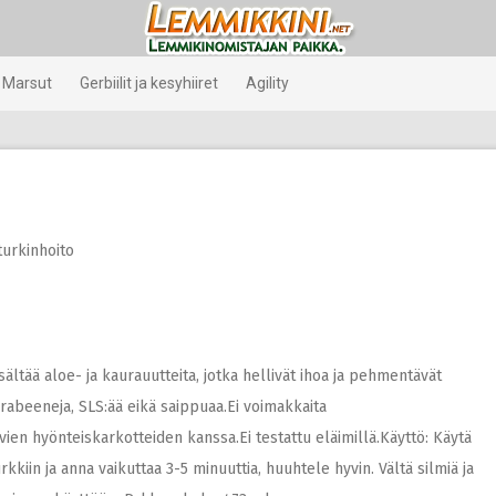
Marsut
Gerbiilit ja kesyhiiret
Agility
turkinhoito
isältää aloe- ja kaurauutteita, jotka hellivät ihoa ja pehmentävät
parabeeneja, SLS:ää eikä saippuaa.Ei voimakkaita
ävien hyönteiskarkotteiden kanssa.Ei testattu eläimillä.Käyttö: Käytä
iin ja anna vaikuttaa 3-5 minuuttia, huuhtele hyvin. Vältä silmiä ja