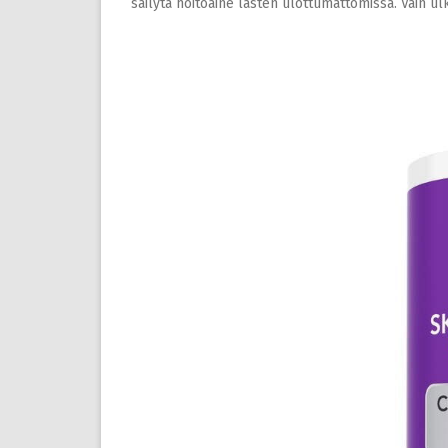
säilytä hoitoaine lasten ulottumattomissa. Vain 