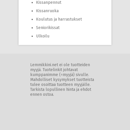
Kissanpennut
Kissanruoka
Koulutus ja harrastukset
Seniorikissat
Ulkoilu
Lemmikkini.net ei ole tuotteiden
myyjä. Tuotelinkit johtavat
kumppanimme (=myyjä) sivulle.
Mahdolliset kysymykset tuotteista
tulee osoittaa tuotteen myyjälle.
Tarkista lopullinen hinta ja ehdot
ennen ostoa.