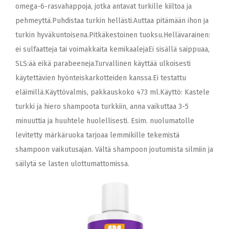
omega-6-rasvahappoja, jotka antavat turkille kiiltoa ja
pehmeyttä.Puhdistaa turkin hellästi.Auttaa pitämään ihon ja
turkin hyväkuntoisena.Pitkäkestoinen tuoksu.Hellävarainen:
ei sulfaatteja tai voimakkaita kemikaalejaEi sisällä saippuaa,
SLS:ää eikä parabeeneja.Turvallinen käyttää ulkoisesti
käytettävien hyönteiskarkotteiden kanssa.Ei testattu
eläimillä.Käyttövalmis, pakkauskoko 473 ml.Käyttö: Kastele
turkki ja hiero shampoota turkkiin, anna vaikuttaa 3-5
minuuttia ja huuhtele huolellisesti. Esim. nuolumatolle
levitetty märkäruoka tarjoaa lemmikille tekemistä
shampoon vaikutusajan. Vältä shampoon joutumista silmiin ja
säilytä se lasten ulottumattomissa.