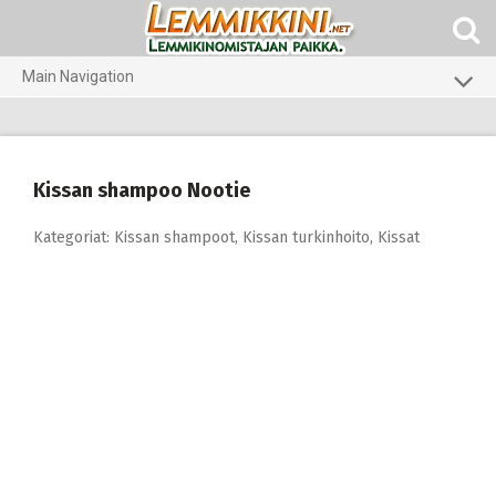
Skip
to
content
Main Navigation
Koirat
Kissat
Kissan shampoo Nootie
Pieneläimet
Kategoriat:
Kissan shampoot
,
Kissan turkinhoito
,
Kissat