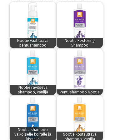
Nootie vaahtoava
Nootie Restoring
pentushampoo
Shampoo
Nootie ravitseva
shampoo, vanilja
Pentushampoo Nootie
Nootie shampoo
valkoiselle koiralle ja
Nootie kosteuttava
kissalle
shampoo, vanilja