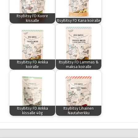
ItsyBitsy FD Kuore
kissalle
ItsyBitsy FD Kana koiralle
ItsyBitsy FD Ankka
ItsyBitsy FD Lammas &
koiralle
maksa koiralle
ItsyBitsy FD Ankka
ItsyBitsy Lihainen
kissalle 40g
Nautaherkku