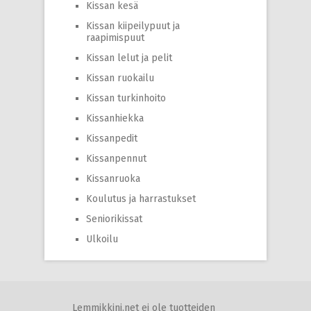
Kissan kesä
Kissan kiipeilypuut ja
raapimispuut
Kissan lelut ja pelit
Kissan ruokailu
Kissan turkinhoito
Kissanhiekka
Kissanpedit
Kissanpennut
Kissanruoka
Koulutus ja harrastukset
Seniorikissat
Ulkoilu
Lemmikkini.net ei ole tuotteiden