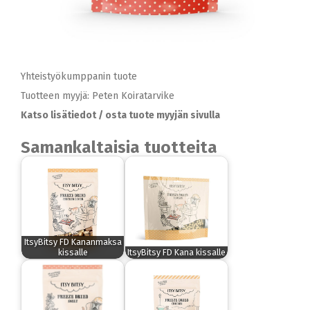
Yhteistyökumppanin tuote
Tuotteen myyjä: Peten Koiratarvike
Katso lisätiedot / osta tuote myyjän sivulla
Samankaltaisia tuotteita
ItsyBitsy FD Kananmaksa
kissalle
ItsyBitsy FD Kana kissalle