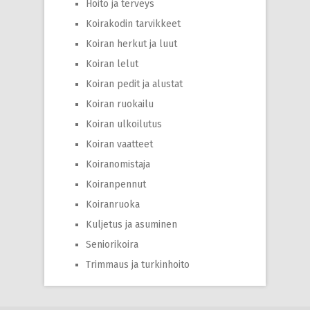
Hoito ja terveys
Koirakodin tarvikkeet
Koiran herkut ja luut
Koiran lelut
Koiran pedit ja alustat
Koiran ruokailu
Koiran ulkoilutus
Koiran vaatteet
Koiranomistaja
Koiranpennut
Koiranruoka
Kuljetus ja asuminen
Seniorikoira
Trimmaus ja turkinhoito