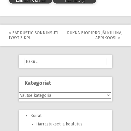
Kalkkuna & Maksa
kissalle 40g
Post
EAT RUSTIC SONNINSUTI
RUKKA BIODIPRO JÄLKILIINA,
LYHYT 3 KPL
APRIKOOSI
navigation
Haku:
Kategoriat
Kategoriat
Koirat
Harrastukset ja koulutus