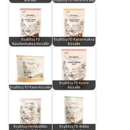
koiralle
ItsyBitsy FD Kana koiralle
ItsyBitsy FD
ItsyBitsy FD Kananmaksa
Naudanmaksa kissalle
kissalle
ItsyBitsy FD Kuore
ItsyBitsy FD Kana kissalle
kissalle
ItsyBitsy Herkkutikku
ItsyBitsy FD Ankka