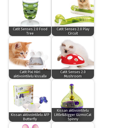
Catit Senses 2.0 Food
Catit Senses 2.0 Play
Tree
Circuit
Catit Pixi Hiiri
Catit Senses 2.0
aktivointilelu kissalle
Mushroom
Kissan aktivointilelu
Kissan aktivointilelu AFP
Little&Bigger GizmoCat
Butterfly
Spinny