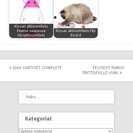
Kissan aktivointilelu
Pawise vaappuva
Kissan aktivointilelu Flip
hiiriaktivointilelu
Board
Post
AIKA CARTIVET COMPLETE
FELISEPT FAMILY
TÄYTTÖPULLO 45ML
navigation
Haku:
Kategoriat
Kategoriat