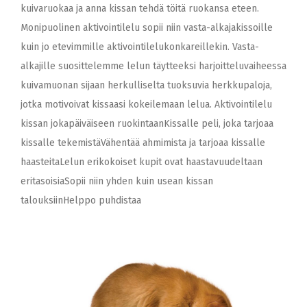
kuivaruokaa ja anna kissan tehdä töitä ruokansa eteen.
Monipuolinen aktivointilelu sopii niin vasta-alkajakissoille
kuin jo etevimmille aktivointilelukonkareillekin. Vasta-
alkajille suosittelemme lelun täytteeksi harjoitteluvaiheessa
kuivamuonan sijaan herkulliselta tuoksuvia herkkupaloja,
jotka motivoivat kissaasi kokeilemaan lelua. Aktivointilelu
kissan jokapäiväiseen ruokintaanKissalle peli, joka tarjoaa
kissalle tekemistäVähentää ahmimista ja tarjoaa kissalle
haasteitaLelun erikokoiset kupit ovat haastavuudeltaan
eritasoisiaSopii niin yhden kuin usean kissan
talouksiinHelppo puhdistaa