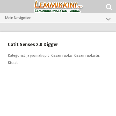
Skip
to
content
Main Navigation
Koirat
Kissat
Catit Senses 2.0 Digger
Pieneläimet
Kategoriat:
ja juomakupit
,
Kissan ruoka
,
Kissan ruokailu
,
Kissat