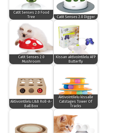
Catit Senses 2.0 Food
Tree
Catit Senses 2.0 Digger
Catit Senses 2.0
Kissan aktivointilelu AFP
Mushroom
Butterfly
Aktivointilelu kissalle
Aktivointilelu L&B Roll-A-
Catstages Tower Of
Ball Box
Tracks