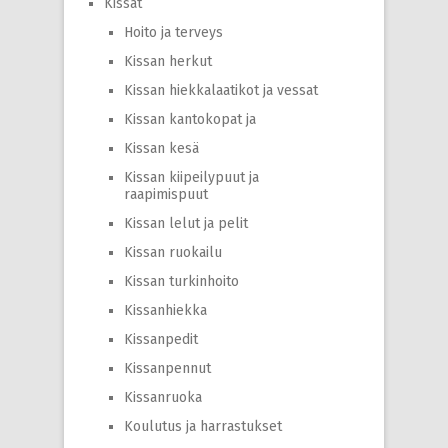
Kissat
Hoito ja terveys
Kissan herkut
Kissan hiekkalaatikot ja vessat
Kissan kantokopat ja
Kissan kesä
Kissan kiipeilypuut ja
raapimispuut
Kissan lelut ja pelit
Kissan ruokailu
Kissan turkinhoito
Kissanhiekka
Kissanpedit
Kissanpennut
Kissanruoka
Koulutus ja harrastukset