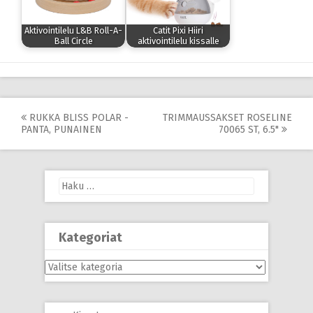
Aktivointilelu L&B Roll-A-
Catit Pixi Hiiri
Ball Circle
aktivointilelu kissalle
Post
RUKKA BLISS POLAR -
TRIMMAUSSAKSET ROSELINE
PANTA, PUNAINEN
70065 ST, 6.5"
navigation
Haku:
Kategoriat
Kategoriat