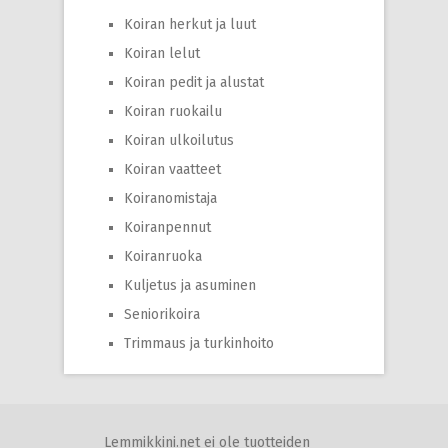
Koiran herkut ja luut
Koiran lelut
Koiran pedit ja alustat
Koiran ruokailu
Koiran ulkoilutus
Koiran vaatteet
Koiranomistaja
Koiranpennut
Koiranruoka
Kuljetus ja asuminen
Seniorikoira
Trimmaus ja turkinhoito
Lemmikkini.net ei ole tuotteiden