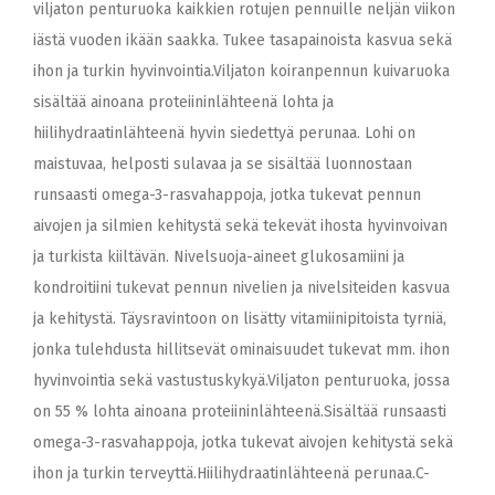
viljaton penturuoka kaikkien rotujen pennuille neljän viikon
iästä vuoden ikään saakka. Tukee tasapainoista kasvua sekä
ihon ja turkin hyvinvointia.Viljaton koiranpennun kuivaruoka
sisältää ainoana proteiininlähteenä lohta ja
hiilihydraatinlähteenä hyvin siedettyä perunaa. Lohi on
maistuvaa, helposti sulavaa ja se sisältää luonnostaan
runsaasti omega-3-rasvahappoja, jotka tukevat pennun
aivojen ja silmien kehitystä sekä tekevät ihosta hyvinvoivan
ja turkista kiiltävän. Nivelsuoja-aineet glukosamiini ja
kondroitiini tukevat pennun nivelien ja nivelsiteiden kasvua
ja kehitystä. Täysravintoon on lisätty vitamiinipitoista tyrniä,
jonka tulehdusta hillitsevät ominaisuudet tukevat mm. ihon
hyvinvointia sekä vastustuskykyä.Viljaton penturuoka, jossa
on 55 % lohta ainoana proteiininlähteenä.Sisältää runsaasti
omega-3-rasvahappoja, jotka tukevat aivojen kehitystä sekä
ihon ja turkin terveyttä.Hiilihydraatinlähteenä perunaa.C-