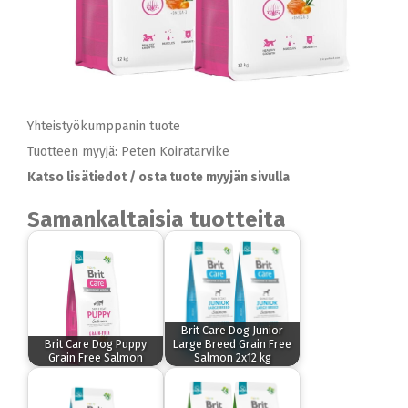
Yhteistyökumppanin tuote
Tuotteen myyjä: Peten Koiratarvike
Katso lisätiedot / osta tuote myyjän sivulla
Samankaltaisia tuotteita
Brit Care Dog Junior
Brit Care Dog Puppy
Large Breed Grain Free
Grain Free Salmon
Salmon 2x12 kg