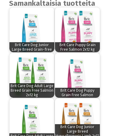
Samankaltaisia tuotteita
Brit Care Dog Junior
Brit Care Puppy Grain
Large Breed Grain-free
Free Salmon 2x12 kg
Brit Care Dog Adult Large
Breed Grain Free Salmon
Brit Care Dog Puppy
2x12 kg
Grain Free Salmon
Brit Care Dog Junior
Large Breed
Brit Care Dog Adult Large
Hypoallergenic Lamb 2x12