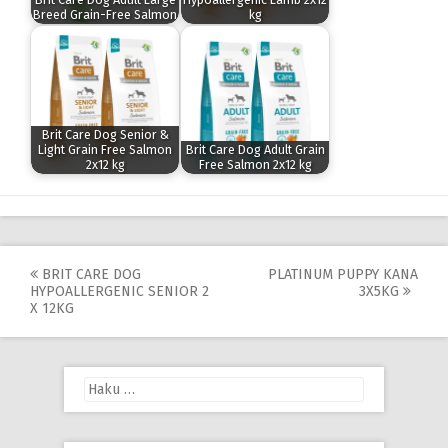
Breed Grain-Free Salmon
kg
Brit Care Dog Senior &
Light Grain Free Salmon
Brit Care Dog Adult Grain
2x12 kg
Free Salmon 2x12 kg
Post
BRIT CARE DOG
PLATINUM PUPPY KANA
HYPOALLERGENIC SENIOR 2
3X5KG
navigation
X 12KG
Haku: