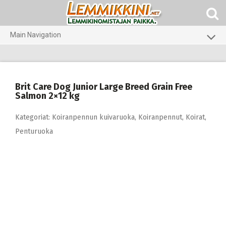
Skip
to
content
Main Navigation
Koirat
Kissat
Brit Care Dog Junior Large Breed Grain Free
Pieneläimet
Salmon 2×12 kg
Kategoriat:
Koiranpennun kuivaruoka
,
Koiranpennut
,
Koirat
,
Penturuoka