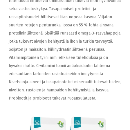
tulehdusta hillitsevät ominaisuudet tukevat ihon hyvinvointia
sekä vastustuskykyä. Tasapainoiset proteiini- ja
rasvapitoisuudet hillitsevät liian nopeaa kasvua. Viljaton
suurten rotujen penturuoka, jossa on 55 % lohta ainoana
proteiininlähteenä. Sisältää runsaasti omega-3-rasvahappoja,
jotka tukevat aivojen kehitystä ja ihon ja turkin terveyttä.
Soijaton ja maissiton, hiilihydraatinlähteenä perunaa.
Vitamiinipitoinen tyrni mm. ehkäisee tulehduksia ja on
hyväksi iholle. C-vitamiini toimii antioksidantin lähteenä
edesauttaen tärkeiden ravintoaineiden imeytymistä
Nivelsuoja-aineet ja tasapainotetut mineraalit tukevat luiden,
nivelten, rustojen ja hampaiden kehittymistä ja kasvua.
Prebiootit ja probiootit tukevat ruoansulatusta.