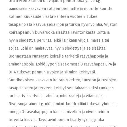
Grain Free Salmon on viljaton penturuoka yli 25 kg
painoisiksi kasvavien rotujen pennuille ja nuorille koirille
kolmen kuukauden iästä kahteen vuoteen. Tukee
tasapainoista kasvua sekä ihon ja turkin hyvinvointia. Viljaton
koiranpennun kuivaruoka sisältää ravintorikasta lohta ja
hyvin siedettyä perunaa, eikä lainkaan viljoja, maissia tai
soijaa. Lohi on maistuvaa, hyvin siedettyä ja se sisältää
luonnostaan runsaasti koiralle tärkeitä rasvahappoja ja
aminohappoja. Lohiöljypohjaiset omega-3 rasvahapot EPA ja
DHA tukevat pennun aivojen ja silmien kehitystä.
Suurikokoisen kasvavan koiran nivelten, luuston ja rustojen
tasapainoisen ja terveen kehityksen takaamiseksi ruokaan
on lisätty nivelsuoja-aineita, mineraaleja ja vitamiineja.
Nivelsuoja-aineet glukosamiini, kondroitiini tukevat yhdessä
omega-3 rasvahappojen kanssa nivelien ja nivelsiteiden
tervettä kasvua. Täysravintoon on lisätty tyrniä, jonka