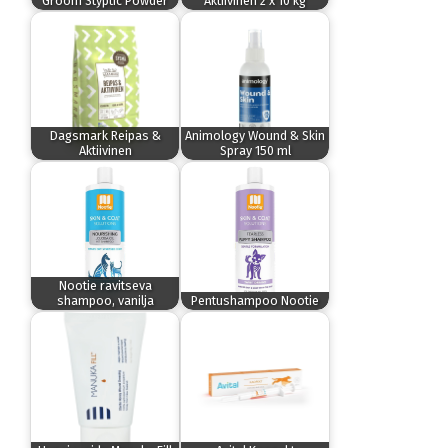
Groom Styptic Powder
Aktiivinen 2 x 10 kg
Dagsmark Reipas &
Animology Wound & Skin
Aktiivinen
Spray 150 ml
Nootie ravitseva
shampoo, vanilja
Pentushampoo Nootie