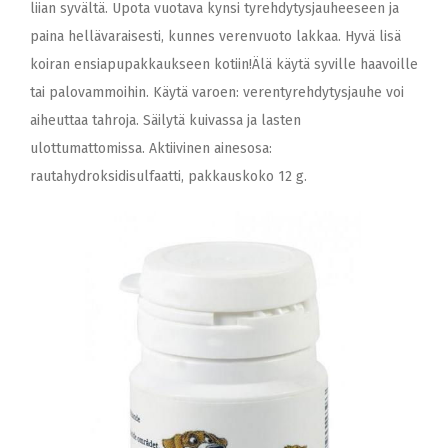
liian syvältä. Upota vuotava kynsi tyrehdytysjauheeseen ja
paina hellävaraisesti, kunnes verenvuoto lakkaa. Hyvä lisä
koiran ensiapupakkaukseen kotiin!Älä käytä syville haavoille
tai palovammoihin. Käytä varoen: verentyrehdytysjauhe voi
aiheuttaa tahroja. Säilytä kuivassa ja lasten
ulottumattomissa. Aktiivinen ainesosa:
rautahydroksidisulfaatti, pakkauskoko 12 g.