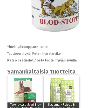
Yhteistyökumppanin tuote
Tuotteen myyjä: Peten Koiratarvike
Katso lisätiedot / osta tuote myyjän sivulla
Samankaltaisia tuotteita
Tyrehdytyspulveri Bio-
Dagsmark Reipas &