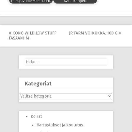
Hunajavoide Manuka Fill
Avital Kaopekt
Post
KONG WILD LOW STUFF
JR FARM VOIKUKKA, 100 G
FASAANI M
navigation
Haku:
Kategoriat
Kategoriat
Koirat
Harrastukset ja koulutus