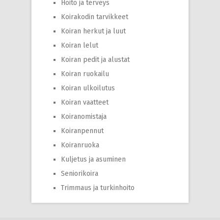
Hoito ja terveys
Koirakodin tarvikkeet
Koiran herkut ja luut
Koiran lelut
Koiran pedit ja alustat
Koiran ruokailu
Koiran ulkoilutus
Koiran vaatteet
Koiranomistaja
Koiranpennut
Koiranruoka
Kuljetus ja asuminen
Seniorikoira
Trimmaus ja turkinhoito