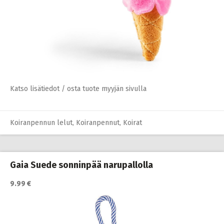
Katso lisätiedot / osta tuote myyjän sivulla
Koiranpennun lelut
,
Koiranpennut
,
Koirat
Gaia Suede sonninpää narupallolla
9.99 €