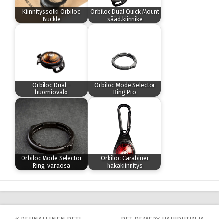
Kiinnityssolki Orbiloc
Orbiloc Dual Quick Mount
Buckle
sääd.kiinnike
Orbiloc Dual -
Orbiloc Mode Selector
huomiovalo
Ring Pro
Orbiloc Mode Selector
Orbiloc Carabiner
Ring, varaosa
hakakiinnitys