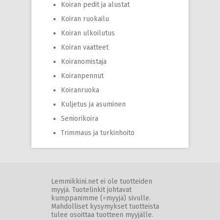
Koiran pedit ja alustat
Koiran ruokailu
Koiran ulkoilutus
Koiran vaatteet
Koiranomistaja
Koiranpennut
Koiranruoka
Kuljetus ja asuminen
Seniorikoira
Trimmaus ja turkinhoito
Lemmikkini.net ei ole tuotteiden
myyjä. Tuotelinkit johtavat
kumppanimme (=myyjä) sivulle.
Mahdolliset kysymykset tuotteista
tulee osoittaa tuotteen myyjälle.