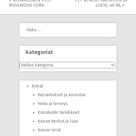
Post
REUNALLINEN PETI
PET REMEDY HAIHDUTIN JA
ROSEWOOD CORD
LIUOS, 40 ML
navigation
Haku:
Kategoriat
Kategoriat
Koirat
Harrastukset ja koulutus
Hoito ja terveys
Koirakodin tarvikkeet
Koiran herkut ja luut
Koiran lelut