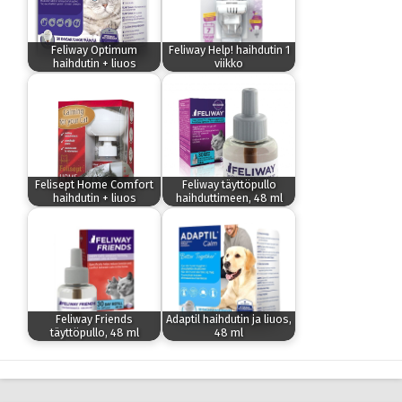
Feliway Optimum
Feliway Help! haihdutin 1
haihdutin + liuos
viikko
Felisept Home Comfort
Feliway täyttöpullo
haihdutin + liuos
haihduttimeen, 48 ml
Feliway Friends
Adaptil haihdutin ja liuos,
täyttöpullo, 48 ml
48 ml