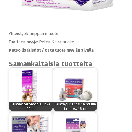
Yhteistyökumppanin tuote
Tuotteen myyjä: Peten Koiratarvike
Katso lisätiedot / osta tuote myyjän sivulla
Samankaltaisia tuotteita
Feliway feromonisuihke,
Feliway Friends haihdutin
60 ml
ja liuos, 48 m