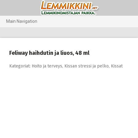
Skip
to
content
Main Navigation
Koirat
Kissat
Feliway haihdutin ja liuos, 48 ml
Pieneläimet
Kategoriat:
Hoito ja terveys
,
Kissan stressi ja pelko
,
Kissat