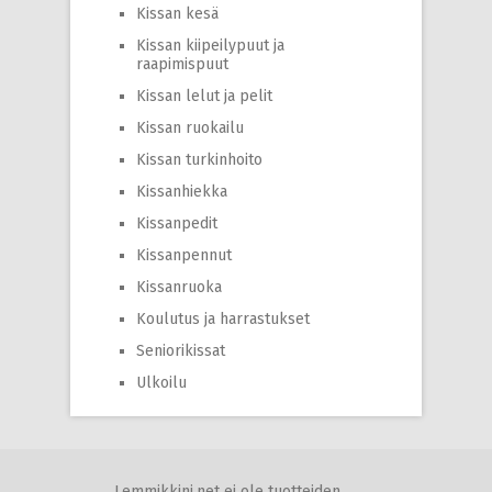
Kissan kesä
Kissan kiipeilypuut ja
raapimispuut
Kissan lelut ja pelit
Kissan ruokailu
Kissan turkinhoito
Kissanhiekka
Kissanpedit
Kissanpennut
Kissanruoka
Koulutus ja harrastukset
Seniorikissat
Ulkoilu
Lemmikkini.net ei ole tuotteiden