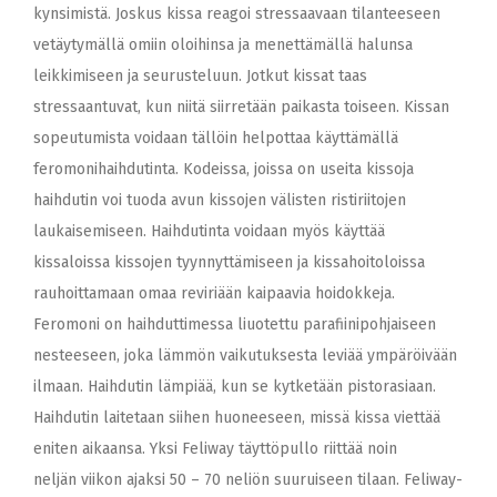
kynsimistä. Joskus kissa reagoi stressaavaan tilanteeseen
vetäytymällä omiin oloihinsa ja menettämällä halunsa
leikkimiseen ja seurusteluun. Jotkut kissat taas
stressaantuvat, kun niitä siirretään paikasta toiseen. Kissan
sopeutumista voidaan tällöin helpottaa käyttämällä
feromonihaihdutinta. Kodeissa, joissa on useita kissoja
haihdutin voi tuoda avun kissojen välisten ristiriitojen
laukaisemiseen. Haihdutinta voidaan myös käyttää
kissaloissa kissojen tyynnyttämiseen ja kissahoitoloissa
rauhoittamaan omaa reviriään kaipaavia hoidokkeja.
Feromoni on haihduttimessa liuotettu parafiinipohjaiseen
nesteeseen, joka lämmön vaikutuksesta leviää ympäröivään
ilmaan. Haihdutin lämpiää, kun se kytketään pistorasiaan.
Haihdutin laitetaan siihen huoneeseen, missä kissa viettää
eniten aikaansa. Yksi Feliway täyttöpullo riittää noin
neljän viikon ajaksi 50 – 70 neliön suuruiseen tilaan. Feliway-