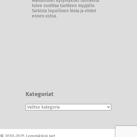
Mahdolliset kysymykset tuotteista
tulee osoittaa tuotteen myyjälle.
Tarkista lopullinen hinta ja ehdot
ennen ostoa.
Kategoriat
Kategoriat
© 2010-2025 Lemmikkini.net