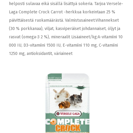
helposti sulavaa eikä sisällä lisättyä sokeria. Tarjoa Versele-
Laga Complete Crock Carrot -herkkua korkeintaan 25 %
päivittäisestä ruokamäärästä. Valmistusaineet:Vihannekset
(30 % porkkanaa), viljat, kasviperäiset johdannaiset, öljyt ja
rasvat (omega-3 2 %), mineraalit Lisäaineet/kg:A-vitamiini 10
000 IU, D3-vitamiini 1500 IU, E-vitamiini 110 mg, C-vitamiini
1250 mg, antioksidantit, väriaineet