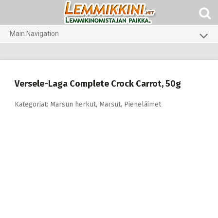
Skip
to
content
Main Navigation
Koirat
Kissat
Versele-Laga Complete Crock Carrot, 50g
Pieneläimet
Kategoriat:
Marsun herkut
,
Marsut
,
Pieneläimet