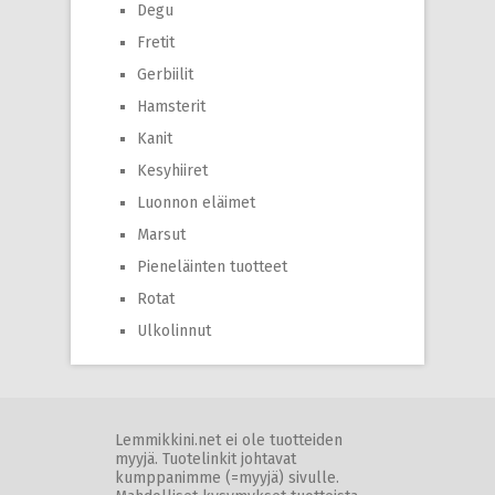
Degu
Fretit
Gerbiilit
Hamsterit
Kanit
Kesyhiiret
Luonnon eläimet
Marsut
Pieneläinten tuotteet
Rotat
Ulkolinnut
Lemmikkini.net ei ole tuotteiden
myyjä. Tuotelinkit johtavat
kumppanimme (=myyjä) sivulle.