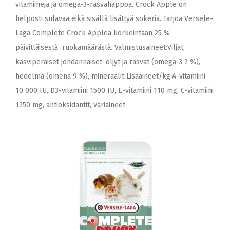
vitamiineja ja omega-3-rasvahappoa. Crock Apple on
helposti sulavaa eikä sisällä lisättyä sokeria. Tarjoa Versele-
Laga Complete Crock Applea korkeintaan 25 %
päivittäisestä ruokamäärästä. Valmistusaineet:Viljat,
kasviperäiset johdannaiset, öljyt ja rasvat (omega-3 2 %),
hedelmä (omena 9 %), mineraalit Lisäaineet/kg:A-vitamiini
10 000 IU, D3-vitamiini 1500 IU, E-vitamiini 110 mg, C-vitamiini
1250 mg, antioksidantit, väriaineet