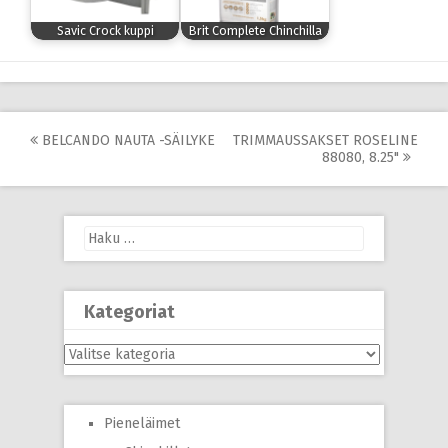
Savic Crock kuppi
Brit Complete Chinchilla
Post
BELCANDO NAUTA -SÄILYKE
TRIMMAUSSAKSET ROSELINE
88080, 8.25"
navigation
Haku:
Kategoriat
Kategoriat
Pieneläimet