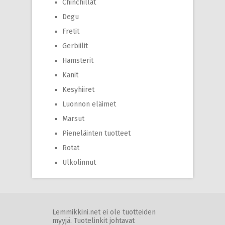
Chinchillat
Degu
Fretit
Gerbiilit
Hamsterit
Kanit
Kesyhiiret
Luonnon eläimet
Marsut
Pieneläinten tuotteet
Rotat
Ulkolinnut
Lemmikkini.net ei ole tuotteiden
myyjä. Tuotelinkit johtavat