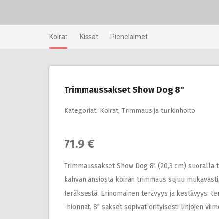
Skip
to
content
Koirat
Kissat
Pieneläimet
Trimmaussakset Show Dog 8"
Kategoriat:
Koirat
,
Trimmaus ja turkinhoito
71.9 €
Trimmaussakset Show Dog 8" (20,3 cm) suoralla 
kahvan ansiosta koiran trimmaus sujuu mukavasti,
teräksestä. Erinomainen terävyys ja kestävyys: t
-hionnat. 8" sakset sopivat erityisesti linjojen v