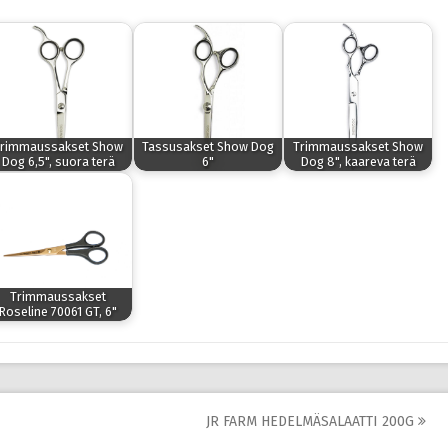
rimmaussakset Show
Tassusakset Show Dog
Trimmaussakset Show
Dog 6,5", suora terä
6"
Dog 8", kaareva terä
Trimmaussakset
Roseline 70061 GT, 6"
JR FARM HEDELMÄSALAATTI 200G