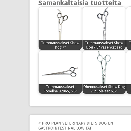
Samankaltaisia tuotteita
Trimmaussakset Show
Trimmaussakset Show
T
Dog 7"
Dog 7,5" vasenkätiset
Trimmaussakset
Ohennusakset Show Dog
Roseline 82065, 6.5"
2-puoleiset 6,5"
Post
PRO PLAN VETERINARY DIETS DOG EN
GASTROINTESTINAL LOW FAT