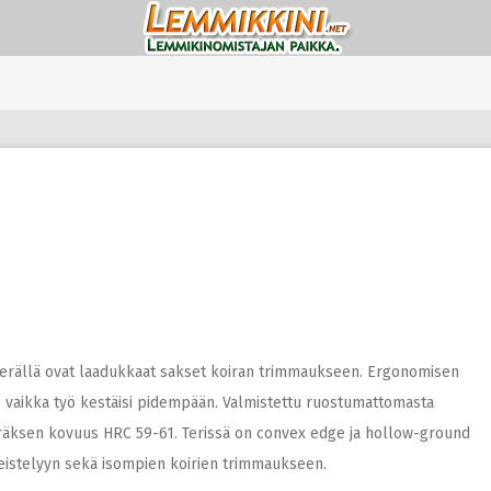
terällä ovat laadukkaat sakset koiran trimmaukseen. Ergonomisen
 vaikka työ kestäisi pidempään. Valmistettu ruostumattomasta
eräksen kovuus HRC 59-61. Terissä on convex edge ja hollow-ground
iimeistelyyn sekä isompien koirien trimmaukseen.