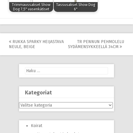
Trimmaussakset Show
Tassusakset Show Dog
Dog 7,5" vasenkätiset
6"
Post
RUKKA SPARKY HEIJASTAVA
TR PENNUN PEHMOLELU
NEULE, BEIGE
SYDÄMENSYKKEELLÄ 34CM
navigation
Haku:
Kategoriat
Kategoriat
Koirat