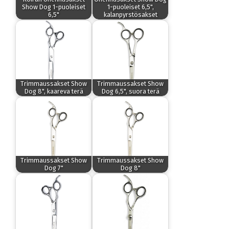
Show Dog 1-puoleiset
1-puoleiset 6,5",
6,5"
kalanpyrstösakset
Trimmaussakset Show
Trimmaussakset Show
Dog 8", kaareva terä
Dog 6,5", suora terä
Trimmaussakset Show
Trimmaussakset Show
Dog 7"
Dog 8"