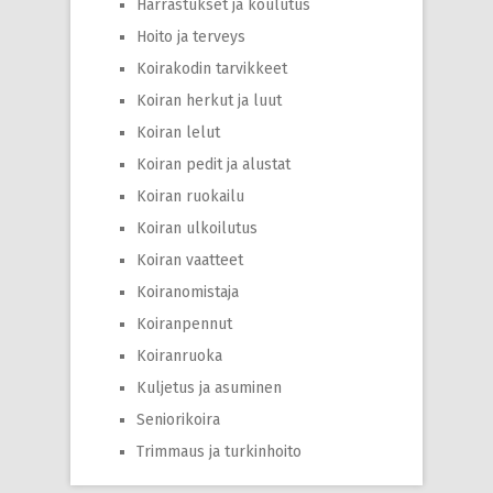
Harrastukset ja koulutus
Hoito ja terveys
Koirakodin tarvikkeet
Koiran herkut ja luut
Koiran lelut
Koiran pedit ja alustat
Koiran ruokailu
Koiran ulkoilutus
Koiran vaatteet
Koiranomistaja
Koiranpennut
Koiranruoka
Kuljetus ja asuminen
Seniorikoira
Trimmaus ja turkinhoito