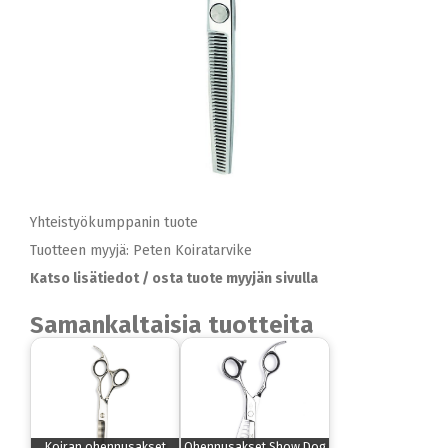
Yhteistyökumppanin tuote
Tuotteen myyjä: Peten Koiratarvike
Katso lisätiedot / osta tuote myyjän sivulla
Samankaltaisia tuotteita
Koiran ohennusakset
Ohennusakset Show Dog