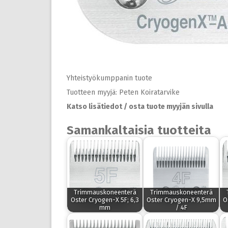
Yhteistyökumppanin tuote
Tuotteen myyjä: Peten Koiratarvike
Katso lisätiedot / osta tuote myyjän sivulla
Samankaltaisia tuotteita
Trimmauskoneenterä
Trimmauskoneenterä
Oster Cryogen-X 5F; 6,3
Oster Cryogen-X 9,5mm
O
mm
/ 4F