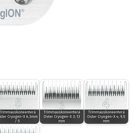
Trimmauskoneenterä
Trimmauskoneenterä
Trimmauskoneenterä
ster Cryogen-X 6,3mm
Oster Cryogen-X 3; 13
Oster Cryogen-X 4; 9,5
/ 5
mm
mm