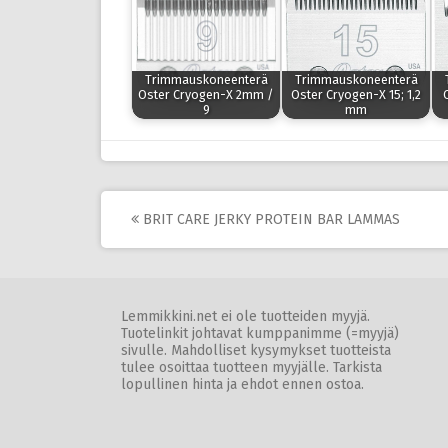
Trimmauskoneenterä
Trimmauskoneenterä
Oster Cryogen-X 2mm /
Oster Cryogen-X 15; 1,2
9
mm
Post
BRIT CARE JERKY PROTEIN BAR LAMMAS
navigation
Lemmikkini.net ei ole tuotteiden myyjä.
Tuotelinkit johtavat kumppanimme (=myyjä)
sivulle. Mahdolliset kysymykset tuotteista
tulee osoittaa tuotteen myyjälle. Tarkista
lopullinen hinta ja ehdot ennen ostoa.