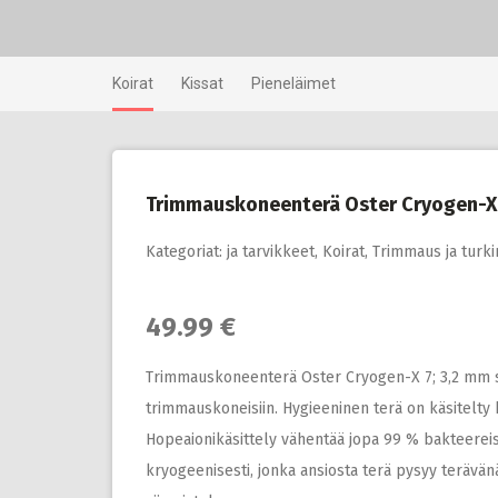
Skip
to
content
Koirat
Kissat
Pieneläimet
Trimmauskoneenterä Oster Cryogen-X 
Kategoriat:
ja tarvikkeet
,
Koirat
,
Trimmaus ja turki
49.99 €
Trimmauskoneenterä Oster Cryogen-X 7; 3,2 mm so
trimmauskoneisiin. Hygieeninen terä on käsitelty h
Hopeaionikäsittely vähentää jopa 99 % bakteereista
kryogeenisesti, jonka ansiosta terä pysyy terävänä 