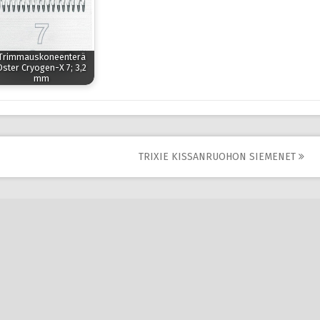
Trimmauskoneenterä
Oster Cryogen-X 7; 3,2
mm
TRIXIE KISSANRUOHON SIEMENET