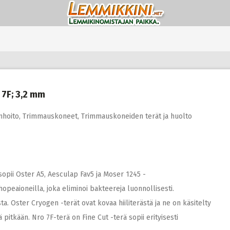
7F; 3,2 mm
nhoito
,
Trimmauskoneet
,
Trimmauskoneiden terät ja huolto
pii Oster A5, Aesculap Fav5 ja Moser 1245 -
opeaioneilla, joka eliminoi bakteereja luonnollisesti.
. Oster Cryogen -terät ovat kovaa hiiliterästä ja ne on käsitelty
pitkään. Nro 7F-terä on Fine Cut -terä sopii erityisesti