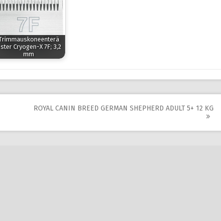
Trimmauskoneenterä
ster Cryogen-X 7F; 3,2
mm
ROYAL CANIN BREED GERMAN SHEPHERD ADULT 5+ 12 KG