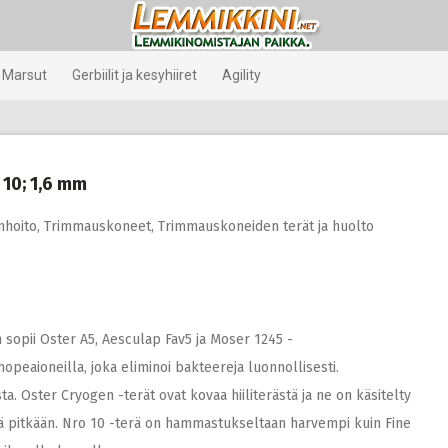
Marsut
Gerbiilit ja kesyhiiret
Agility
10; 1,6 mm
nhoito
,
Trimmauskoneet
,
Trimmauskoneiden terät ja huolto
opii Oster A5, Aesculap Fav5 ja Moser 1245 -
opeaioneilla, joka eliminoi bakteereja luonnollisesti.
. Oster Cryogen -terät ovat kovaa hiiliterästä ja ne on käsitelty
nä pitkään. Nro 10 -terä on hammastukseltaan harvempi kuin Fine