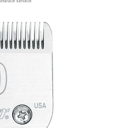
kiharalle karvalle.