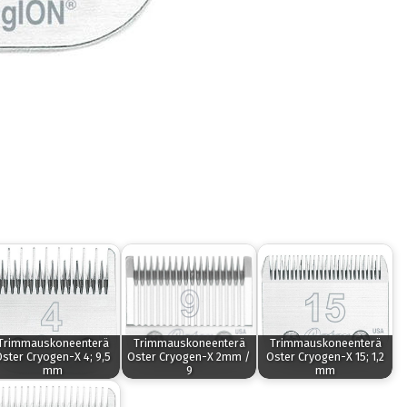
Trimmauskoneenterä
Trimmauskoneenterä
Trimmauskoneenterä
ster Cryogen-X 4; 9,5
Oster Cryogen-X 2mm /
Oster Cryogen-X 15; 1,2
mm
9
mm