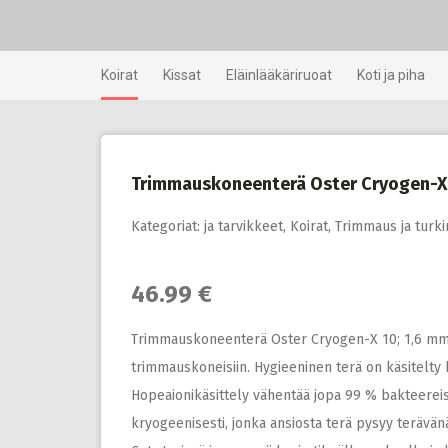
Skip
to
content
Koirat
Kissat
Eläinlääkäriruoat
Koti ja piha
Trimmauskoneenterä Oster Cryogen-X 
Kategoriat:
ja tarvikkeet
,
Koirat
,
Trimmaus ja turki
46.99 €
Trimmauskoneenterä Oster Cryogen-X 10; 1,6 mm s
trimmauskoneisiin. Hygieeninen terä on käsitelty h
Hopeaionikäsittely vähentää jopa 99 % bakteereista
kryogeenisesti, jonka ansiosta terä pysyy terävä