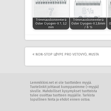
Trimmauskoneenterä
Trimmauskoneenterä
Oster Cryogen-X 7; 3,2
Oster Cryogen-X 2,8mm
O
mm
/ 8 ½
Post
NON-STOP LØYPE PRO VETOVYÖ, MUSTA
navigation
Lemmikkini.net ei ole tuotteiden myyjä.
Tuotelinkit johtavat kumppanimme (=myyjä)
sivulle. Mahdolliset kysymykset tuotteista
tulee osoittaa tuotteen myyjälle. Tarkista
lopullinen hinta ja ehdot ennen ostoa.