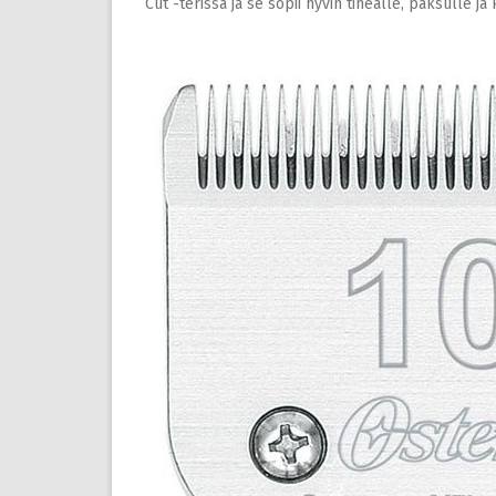
Cut -terissä ja se sopii hyvin tiheälle, paksulle ja 