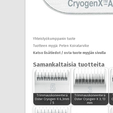
Yhteistyökumppanin tuote
Tuotteen myyjä: Peten Koiratarvike
Katso lisätiedot / osta tuote myyjän sivulla
Samankaltaisia tuotteita
Trimmauskoneenterä
Trimmauskoneenterä
Oster Cryogen-X 6,3mm
Oster Cryogen-X 3; 13
O
/ 5
mm