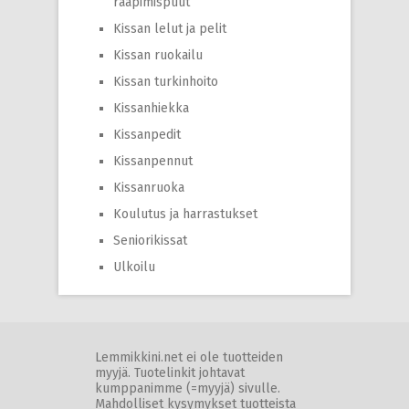
raapimispuut
Kissan lelut ja pelit
Kissan ruokailu
Kissan turkinhoito
Kissanhiekka
Kissanpedit
Kissanpennut
Kissanruoka
Koulutus ja harrastukset
Seniorikissat
Ulkoilu
Lemmikkini.net ei ole tuotteiden
myyjä. Tuotelinkit johtavat
kumppanimme (=myyjä) sivulle.
Mahdolliset kysymykset tuotteista