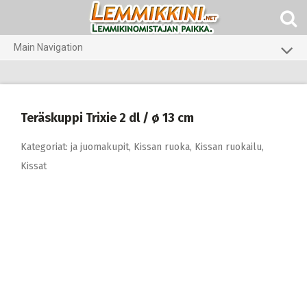
Skip
to
content
Main Navigation
Koirat
Kissat
Teräskuppi Trixie 2 dl / ø 13 cm
Pieneläimet
Kategoriat:
ja juomakupit
,
Kissan ruoka
,
Kissan ruokailu
,
Kissat