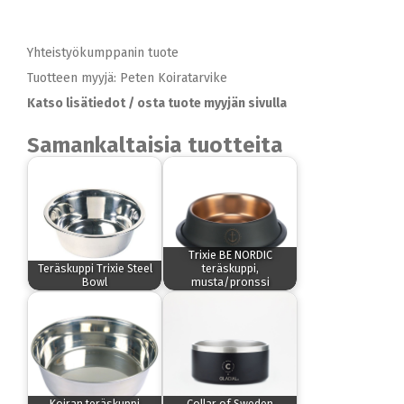
Yhteistyökumppanin tuote
Tuotteen myyjä: Peten Koiratarvike
Katso lisätiedot / osta tuote myyjän sivulla
Samankaltaisia tuotteita
Trixie BE NORDIC
Teräskuppi Trixie Steel
teräskuppi,
Bowl
musta/pronssi
Koiran teräskuppi
Collar of Sweden