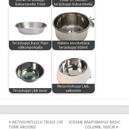
liukuesteellä Trixie
teräskuppi liukuesteellä
Teräskuppi Basic Plain
Häkkiin kiinnitettävä
silikonipohjalla
teräskuppi 600ml
Melamiinikuppi L&B,
Teräskuppi L&B Inner
valkoinen
Post
AKTIVOINTILELU TRIXIE CAT
KISSAN RAAPIMAPUU BASIC
TURN AROUND
COLUMN, 100CM