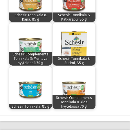
Schesir Tonnikala &
Schesir Tonnikala &
Kana, 85 g
Katkarapu, 85 g
Schesir Complements
Tonnikala & Merilevä
Schesir Tonnikala &
hyytelössä 70 g
Surimi, 85 g
Schesir Complements
Tonnikala & Aloe
Schesir Tonnikala, 85 g
hyytelössä 70 g