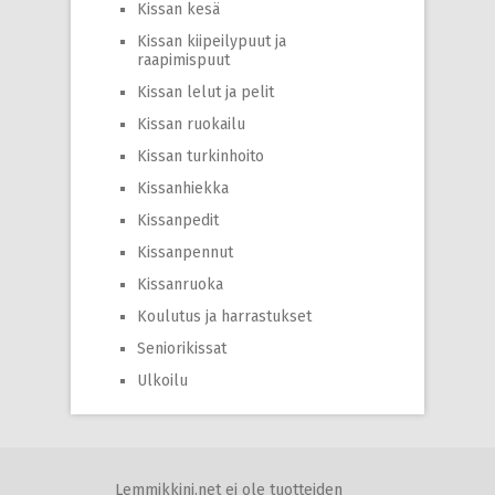
Kissan kesä
Kissan kiipeilypuut ja
raapimispuut
Kissan lelut ja pelit
Kissan ruokailu
Kissan turkinhoito
Kissanhiekka
Kissanpedit
Kissanpennut
Kissanruoka
Koulutus ja harrastukset
Seniorikissat
Ulkoilu
Lemmikkini.net ei ole tuotteiden