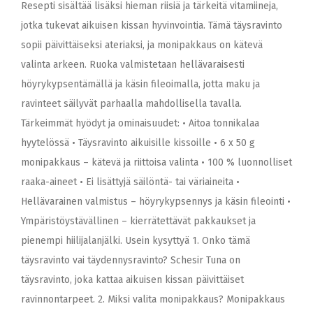
Resepti sisältää lisäksi hieman riisiä ja tärkeitä vitamiineja,
jotka tukevat aikuisen kissan hyvinvointia. Tämä täysravinto
sopii päivittäiseksi ateriaksi, ja monipakkaus on kätevä
valinta arkeen. Ruoka valmistetaan hellävaraisesti
höyrykypsentämällä ja käsin fileoimalla, jotta maku ja
ravinteet säilyvät parhaalla mahdollisella tavalla.
Tärkeimmät hyödyt ja ominaisuudet: • Aitoa tonnikalaa
hyytelössä • Täysravinto aikuisille kissoille • 6 x 50 g
monipakkaus – kätevä ja riittoisa valinta • 100 % luonnolliset
raaka-aineet • Ei lisättyjä säilöntä- tai väriaineita •
Hellävarainen valmistus – höyrykypsennys ja käsin fileointi •
Ympäristöystävällinen – kierrätettävät pakkaukset ja
pienempi hiilijalanjälki. Usein kysyttyä 1. Onko tämä
täysravinto vai täydennysravinto? Schesir Tuna on
täysravinto, joka kattaa aikuisen kissan päivittäiset
ravinnontarpeet. 2. Miksi valita monipakkaus? Monipakkaus