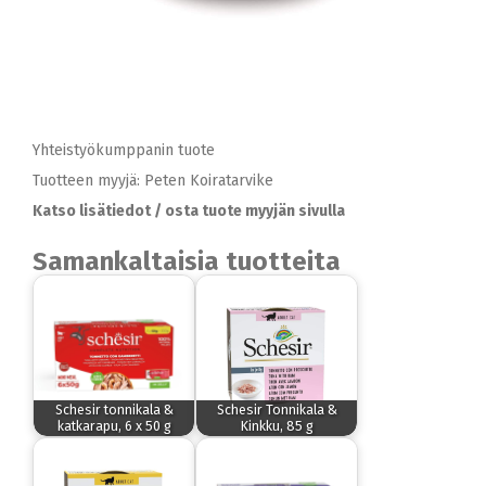
Yhteistyökumppanin tuote
Tuotteen myyjä: Peten Koiratarvike
Katso lisätiedot / osta tuote myyjän sivulla
Samankaltaisia tuotteita
Schesir tonnikala &
Schesir Tonnikala &
katkarapu, 6 x 50 g
Kinkku, 85 g