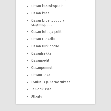
Kissan kantokopat ja
Kissan kesä
Kissan kiipeilypuut ja
raapimispuut
Kissan lelut ja pelit
Kissan ruokailu
Kissan turkinhoito
Kissanhiekka
Kissanpedit
Kissanpennut
Kissanruoka
Koulutus ja harrastukset
Seniorikissat
Ulkoilu