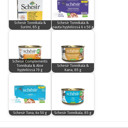
Schesir Tonnikala &
Schesir Tonnikala &
Surimi, 85 g
nauta hyytelössä 6 x 50 g
Schesir Complements
Tonnikala & Aloe
Schesir Tonnikala &
hyytelössä 70 g
Kana, 85 g
Schesir Tuna, 6x 50 g
Schesir Tonnikala, 85 g