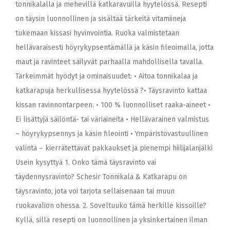
tonnikalalla ja mehevillä katkaravuilla hyytelössä. Resepti
on täysin luonnollinen ja sisältää tärkeitä vitamiineja
tukemaan kissasi hyvinvointia. Ruoka valmistetaan
hellävaraisesti höyrykypsentämällä ja käsin fileoimalla, jotta
maut ja ravinteet säilyvät parhaalla mahdollisella tavalla.
Tärkeimmät hyödyt ja ominaisuudet: • Aitoa tonnikalaa ja
katkarapuja herkullisessa hyytelössä ?• Täysravinto kattaa
kissan ravinnontarpeen. • 100 % luonnolliset raaka-aineet •
Ei lisättyjä säilöntä- tai väriaineita • Hellävarainen valmistus
– höyrykypsennys ja käsin fileointi • Ympäristövastuullinen
valinta – kierrätettävät pakkaukset ja pienempi hiilijalanjälki
Usein kysyttyä 1. Onko tämä täysravinto vai
täydennysravinto? Schesir Tonnikala & Katkarapu on
täysravinto, jota voi tarjota sellaisenaan tai muun
ruokavalion ohessa. 2. Soveltuuko tämä herkille kissoille?
Kyllä, sillä resepti on luonnollinen ja yksinkertainen ilman