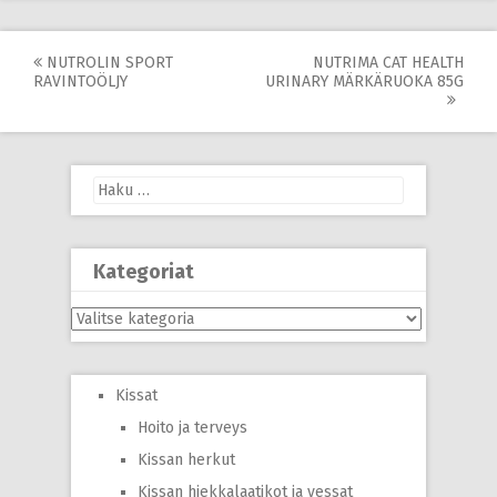
Post
NUTROLIN SPORT
NUTRIMA CAT HEALTH
RAVINTOÖLJY
URINARY MÄRKÄRUOKA 85G
navigation
Haku:
Kategoriat
Kategoriat
Kissat
Hoito ja terveys
Kissan herkut
Kissan hiekkalaatikot ja vessat