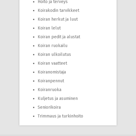
Hoito ja terveys
Koirakodin tarvikkeet
Koiran herkut ja luut
Koiran lelut
Koiran pedit ja alustat
Koiran ruokailu
Koiran ulkoilutus
Koiran vaatteet
Koiranomistaja
Koiranpennut
Koiranruoka
Kuljetus ja asuminen
Seniorikoira
Trimmaus ja turkinhoito