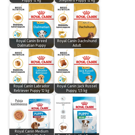
Puppy 12 kg
Shepherd Puppy 12 kg
Royal Canin Breed
Royal Canin Dachshund
Dalmatian Puppy
Adult
Royal Canin Labrador
Royal Canin Jack Russel
Retriever Puppy 12 kg
Puppy, 1,5 kg
Royal Canin Medium