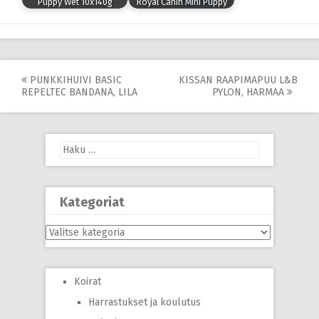
Puppy Wet 10x140g
Royal Canin Mini Puppy
Post
PUNKKIHUIVI BASIC
KISSAN RAAPIMAPUU L&B
REPELTEC BANDANA, LILA
PYLON, HARMAA
navigation
Haku:
Kategoriat
Kategoriat
Koirat
Harrastukset ja koulutus