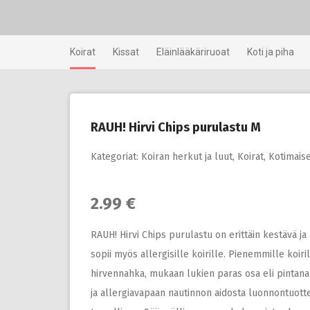
Skip
to
content
Koirat
Kissat
Eläinlääkäriruoat
Koti ja piha
RAUH! Hirvi Chips purulastu M
Kategoriat:
Koiran herkut ja luut
,
Koirat
,
Kotimaise
2.99 €
RAUH! Hirvi Chips purulastu on erittäin kestävä j
sopii myös allergisille koirille. Pienemmille koir
hirvennahka, mukaan lukien paras osa eli pintanah
ja allergiavapaan nautinnon aidosta luonnontuotte