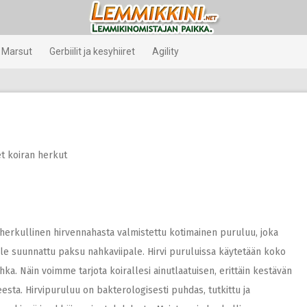
Marsut
Gerbiilit ja kesyhiiret
Agility
t koiran herkut
a herkullinen hirvennahasta valmistettu kotimainen puruluu, joka
ille suunnattu paksu nahkaviipale. Hirvi puruluissa käytetään koko
ka. Näin voimme tarjota koirallesi ainutlaatuisen, erittäin kestävän
esta. Hirvipuruluu on bakterologisesti puhdas, tutkittu ja