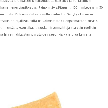
askiveä ja ehkäisee ientulehdusta. Maistuva ja herkullinen
 alhainen energiapitoisuus. Paino n. 20 gPituus n. 150 mmLeveys n. 50
luita. Pidä aina raikasta vettä saatavilla. Säilytys kuivassa
us on rajallista, sillä ne valmistetaan Pohjoismaisten hirvien
irvenmetsästyksen aikaan. Koska hirvennahkoja saa vain tuolloin,
nä hirvennahkaisten puruluiden sesonkiaika ja tilaa kerralla