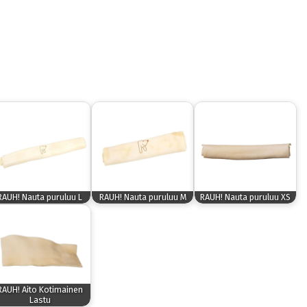
RAUH! Nauta puruluu L
RAUH! Nauta puruluu M
RAUH! Nauta puruluu XS
RAUH! Aito Kotimainen
Lastu