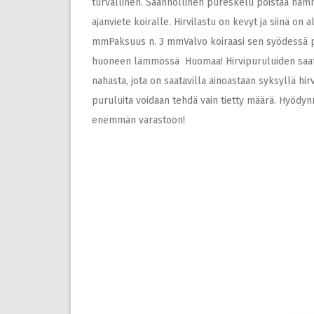
turvallinen. Säännöllinen pureskelu poistaa hamm
ajanviete koiralle. Hirvilastu on kevyt ja siinä on
mmPaksuus n. 3 mmValvo koiraasi sen syödessä puru
huoneen lämmössä Huomaa! Hirvipuruluiden saatavu
nahasta, jota on saatavilla ainoastaan syksyllä h
puruluita voidaan tehdä vain tietty määrä. Hyödyn
enemmän varastoon!