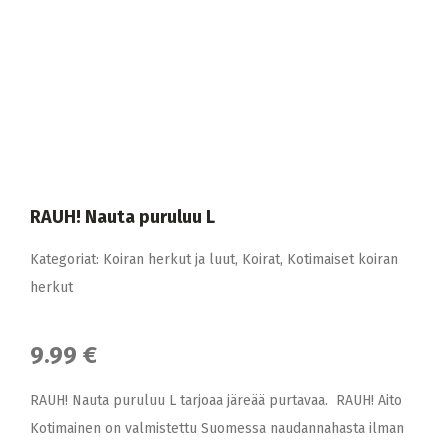
RAUH! Nauta puruluu L
Kategoriat:
Koiran herkut ja luut
,
Koirat
,
Kotimaiset koiran
herkut
9.99 €
RAUH! Nauta puruluu L tarjoaa järeää purtavaa. RAUH! Aito
Kotimainen on valmistettu Suomessa naudannahasta ilman