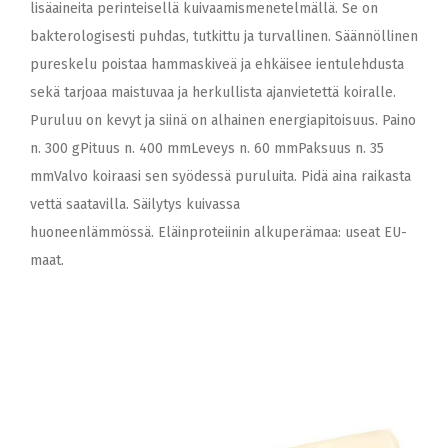
lisäaineita perinteisellä kuivaamismenetelmällä. Se on
bakterologisesti puhdas, tutkittu ja turvallinen. Säännöllinen
pureskelu poistaa hammaskiveä ja ehkäisee ientulehdusta
sekä tarjoaa maistuvaa ja herkullista ajanvietettä koiralle.
Puruluu on kevyt ja siinä on alhainen energiapitoisuus. Paino
n. 300 gPituus n. 400 mmLeveys n. 60 mmPaksuus n. 35
mmValvo koiraasi sen syödessä puruluita. Pidä aina raikasta
vettä saatavilla. Säilytys kuivassa
huoneenlämmössä. Eläinproteiinin alkuperämaa: useat EU-
maat.