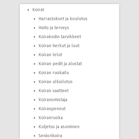
Koirat
Harrastukset ja koulutus
Hoito ja terveys
Koirakodin tarvikkeet
Koiran herkut ja luut
Koiran lelut
Koiran pedit ja alustat
Koiran ruokailu
Koiran ulkoilutus
Koiran vaatteet
Koiranomistaja
Koiranpennut
Koiranruoka
Kuljetus ja asuminen
Seniorikoira