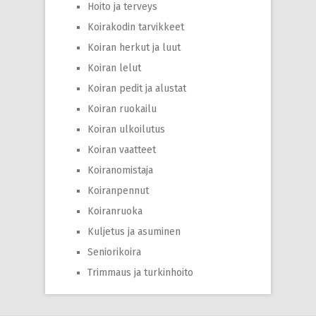
Hoito ja terveys
Koirakodin tarvikkeet
Koiran herkut ja luut
Koiran lelut
Koiran pedit ja alustat
Koiran ruokailu
Koiran ulkoilutus
Koiran vaatteet
Koiranomistaja
Koiranpennut
Koiranruoka
Kuljetus ja asuminen
Seniorikoira
Trimmaus ja turkinhoito