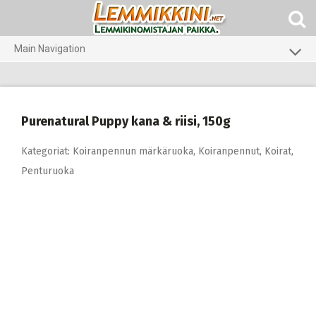
Skip
to
content
Main Navigation
Koirat
Kissat
Purenatural Puppy kana & riisi, 150g
Pieneläimet
Kategoriat:
Koiranpennun märkäruoka
,
Koiranpennut
,
Koirat
,
Penturuoka