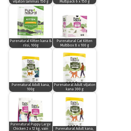
viljaton lammas 150 g
Multipack 6 x 150 g
Purenatural Kitten kana &
Purenatural Cat Kitten
riisi, 100g
Multibox 8 x 100 g
Purenatural Adult kana,
Purenatural Adult viljaton
100g
kana 300 g
Purenatural Puppy Large
Chicken 2 x 12 kg, vain
Purenatural Adult kana,