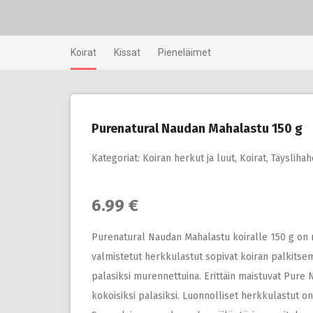
Skip
to
content
Koirat
Kissat
Pieneläimet
Purenatural Naudan Mahalastu 150 g
Kategoriat:
Koiran herkut ja luut
,
Koirat
,
Täyslihah
6.99 €
Purenatural Naudan Mahalastu koiralle 150 g on
valmistetut herkkulastut sopivat koiran palkitsemi
palasiksi murennettuina. Erittäin maistuvat Pure 
kokoisiksi palasiksi. Luonnolliset herkkulastut