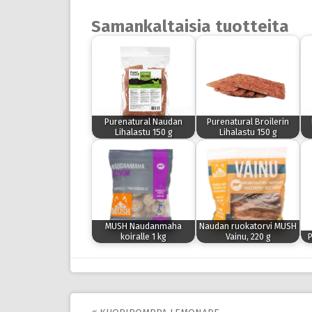
Samankaltaisia tuotteita
Purenatural Naudan
Purenatural Broilerin
Lihalastu 150 g
Lihalastu 150 g
MUSH Naudanmaha
Naudan ruokatorvi MUSH
koiralle 1 kg
Vainu, 220 g
P