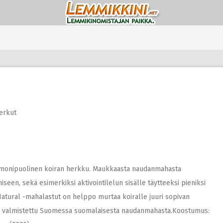
erkut
 monipuolinen koiran herkku. Maukkaasta naudanmahasta
seen, sekä esimerkiksi aktivointilelun sisälle täytteeksi pieniksi
Natural -mahalastut on helppo murtaa koiralle juuri sopivan
 on valmistettu Suomessa suomalaisesta naudanmahasta.Koostumus: