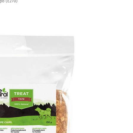
po (E270)