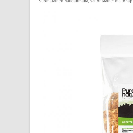
Suomalainen naudanmaha, säilöntäaine: maitohap