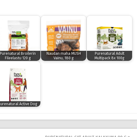
Purenatural Broilerin
Naudan maha MUSH
Purenatural Adult
Fileelastu 120 g
Vainu, 180 g
Multipack 8x 100g
urenatural Active Dog