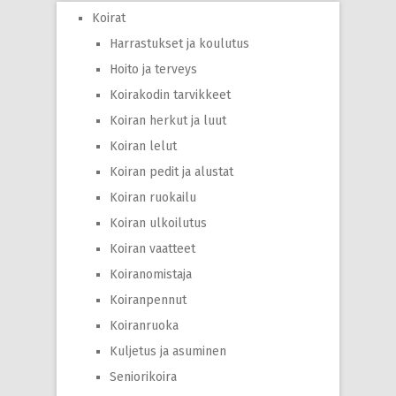
Koirat
Harrastukset ja koulutus
Hoito ja terveys
Koirakodin tarvikkeet
Koiran herkut ja luut
Koiran lelut
Koiran pedit ja alustat
Koiran ruokailu
Koiran ulkoilutus
Koiran vaatteet
Koiranomistaja
Koiranpennut
Koiranruoka
Kuljetus ja asuminen
Seniorikoira