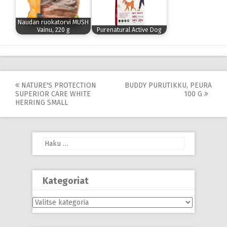
Naudan ruokatorvi MUSH
Vainu, 220 g
Purenatural Active Dog
Post
NATURE'S PROTECTION
BUDDY PURUTIKKU, PEURA
SUPERIOR CARE WHITE
100 G
navigation
HERRING SMALL
Haku:
Kategoriat
Kategoriat