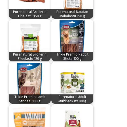
Purenatural Broilerin
Purenatural Naudan
Lihalastu 150 g
Mahalastu 150 g
Purenatural Broilerin
Trixie Premio Rabbit
Fileelastu 120 g
Sticks 100 g
Trixie Premio Lamb
Purenatural Adult
Stripes, 100 g
Multipack 8x 100g