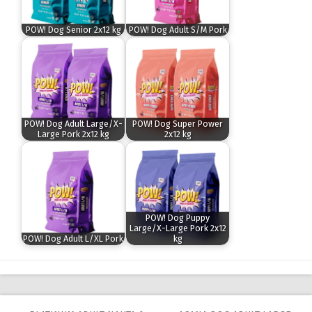
POW! Dog Senior 2x12 kg
POW! Dog Adult S/M Pork
POW! Dog Adult Large/X-
POW! Dog Super Power
Large Pork 2x12 kg
2x12 kg
POW! Dog Puppy
Large/X-Large Pork 2x12
POW! Dog Adult L/XL Pork
kg