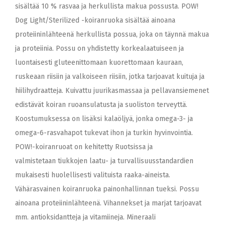
sisältää 10 % rasvaa ja herkullista makua possusta. POW!
Dog Light/Sterilized -koiranruoka sisältää ainoana
proteiininlähteenä herkullista possua, joka on täynnä makua
ja proteiinia. Possu on yhdistetty korkealaatuiseen ja
luontaisesti gluteenittomaan kuorettomaan kauraan,
ruskeaan riisiin ja valkoiseen riisiin, jotka tarjoavat kuituja ja
hiilihydraatteja. Kuivattu juurikasmassaa ja pellavansiemenet
edistävät koiran ruoansulatusta ja suoliston terveyttä.
Koostumuksessa on lisäksi kalaöljyä, jonka omega-3- ja
omega-6-rasvahapot tukevat ihon ja turkin hyvinvointia.
POW!-koiranruoat on kehitetty Ruotsissa ja
valmistetaan tiukkojen laatu- ja turvallisuusstandardien
mukaisesti huolellisesti valituista raaka-aineista.
Vähärasvainen koiranruoka painonhallinnan tueksi. Possu
ainoana proteiininlähteenä. Vihannekset ja marjat tarjoavat
mm. antioksidantteja ja vitamiineja. Mineraali