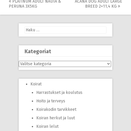
Post
PLATINUM ADULT NAUTA &
ACANA DOG ADULT LARGE
PERUNA 3X5KG
BREED 2×11,4 KG
navigation
Haku:
Kategoriat
Kategoriat
Koirat
Harrastukset ja koulutus
Hoito ja terveys
Koirakodin tarvikkeet
Koiran herkut ja luut
Koiran lelut