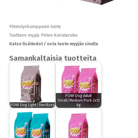
Yhteistyökumppanin tuote
Tuotteen myyjä: Peten Koiratarvike
Katso lisätiedot / osta tuote myyjän sivulla
Samankaltaisia tuotteita
POW! Dog Adult
Small/Medium Pork 2x12
POW! Dog Light/Sterilized
kg