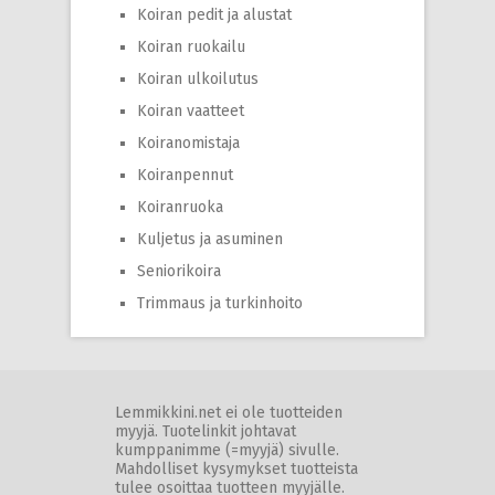
Koiran pedit ja alustat
Koiran ruokailu
Koiran ulkoilutus
Koiran vaatteet
Koiranomistaja
Koiranpennut
Koiranruoka
Kuljetus ja asuminen
Seniorikoira
Trimmaus ja turkinhoito
Lemmikkini.net ei ole tuotteiden
myyjä. Tuotelinkit johtavat
kumppanimme (=myyjä) sivulle.
Mahdolliset kysymykset tuotteista
tulee osoittaa tuotteen myyjälle.