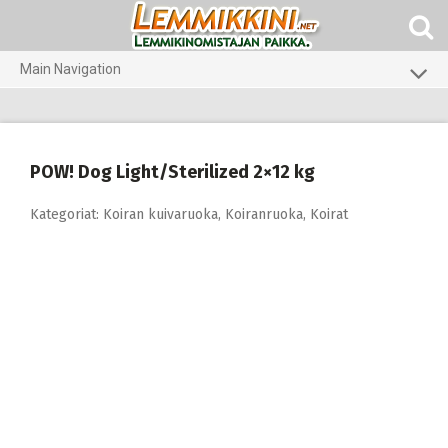
Skip
to
content
Main Navigation
Koirat
Kissat
POW! Dog Light/Sterilized 2×12 kg
Pieneläimet
Kategoriat:
Koiran kuivaruoka
,
Koiranruoka
,
Koirat