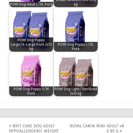
POW! Dog Adult L/XL Pork
kg
POW! Dog Puppy
Large/X-Large Pork 2x12
POW! Dog Puppy L/XL
kg
Pork
POW! Dog Puppy S/M
POW! Dog Light/Sterilized
Pork
2x12 kg
Post
BRIT CARE DOG ADULT
ROYAL CANIN MINI ADULT 48
HYPOALLERGENIC WEIGHT
X 85 G