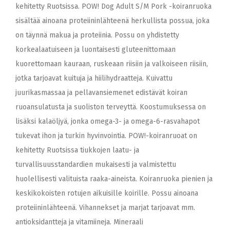
kehitetty Ruotsissa. POW! Dog Adult S/M Pork -koiranruoka
sisältää ainoana proteiininlähteenä herkullista possua, joka
on täynnä makua ja proteiinia. Possu on yhdistetty
korkealaatuiseen ja luontaisesti gluteenittomaan
kuorettomaan kauraan, ruskeaan riisiin ja valkoiseen riisiin,
jotka tarjoavat kuituja ja hiilihydraatteja. Kuivattu
juurikasmassaa ja pellavansiemenet edistävät koiran
ruoansulatusta ja suoliston terveyttä. Koostumuksessa on
lisäksi kalaöljyä, jonka omega-3- ja omega-6-rasvahapot
tukevat ihon ja turkin hyvinvointia. POW!-koiranruoat on
kehitetty Ruotsissa tiukkojen laatu- ja
turvallisuusstandardien mukaisesti ja valmistettu
huolellisesti valituista raaka-aineista. Koiranruoka pienien ja
keskikokoisten rotujen aikuisille koirille. Possu ainoana
proteiininlähteenä. Vihannekset ja marjat tarjoavat mm.
antioksidantteja ja vitamiineja. Mineraali