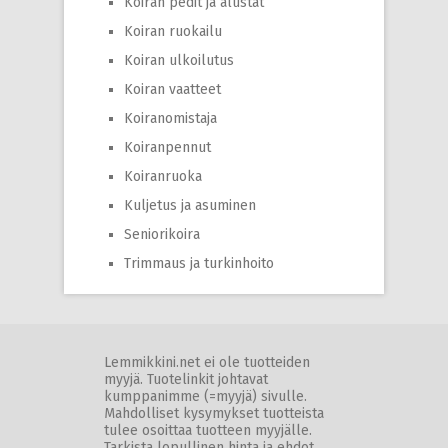
Koiran pedit ja alustat
Koiran ruokailu
Koiran ulkoilutus
Koiran vaatteet
Koiranomistaja
Koiranpennut
Koiranruoka
Kuljetus ja asuminen
Seniorikoira
Trimmaus ja turkinhoito
Lemmikkini.net ei ole tuotteiden
myyjä. Tuotelinkit johtavat
kumppanimme (=myyjä) sivulle.
Mahdolliset kysymykset tuotteista
tulee osoittaa tuotteen myyjälle.
Tarkista lopullinen hinta ja ehdot