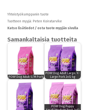
Yhteistyökumppanin tuote
Tuotteen myyjä: Peten Koiratarvike
Katso lisätiedot / osta tuote myyjän sivulla
Samankaltaisia tuotteita
POW! Dog Adult Large/X-
POW! Dog Adult S/M Pork
Large Pork 2x12 kg
POW! Dog Puppy
Small/Medium Pork 2x12