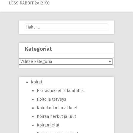
navigation
LOSS RABBIT 2×12 KG
Haku:
Kategoriat
Kategoriat
Koirat
Harrastukset ja koulutus
Hoito ja terveys
Koirakodin tarvikkeet
Koiran herkut ja luut
Koiran lelut