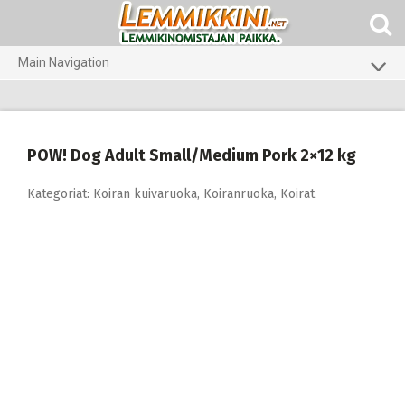
Skip
to
content
Main Navigation
Koirat
Kissat
POW! Dog Adult Small/Medium Pork 2×12 kg
Eläinlääkäriruoat
Kategoriat:
Koiran kuivaruoka
,
Koiranruoka
,
Koirat
Koti ja piha
Marsut
Gerbiilit ja kesyhiiret
Agility