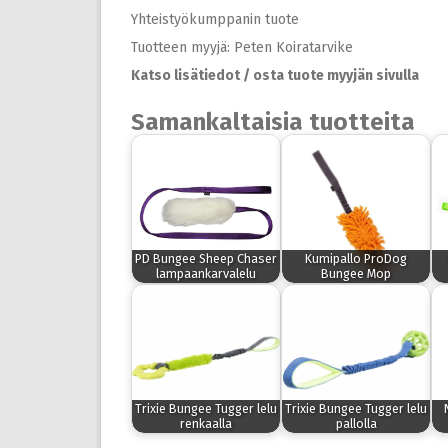
Yhteistyökumppanin tuote
Tuotteen myyjä: Peten Koiratarvike
Katso lisätiedot / osta tuote myyjän sivulla
Samankaltaisia tuotteita
PD Bungee Sheep Chaser
Kumipallo ProDog
lampaankarvalelu
Bungee Mop
Trixie Bungee Tugger lelu
Trixie Bungee Tugger lelu
renkaalla
pallolla