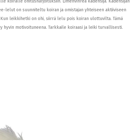
lle koiralle ohitusharjoituksiin. Limenvihreä kädensija. Kädensijan
e-lelut on suunniteltu koiran ja omistajan yhteiseen aktiiviseen
 Kun leikkihetki on ohi, siirrä lelu pois koiran ulottuvilta. Tämä
hyvin motivoituneena. Tarkkaile koiraasi ja leiki turvallisesti.