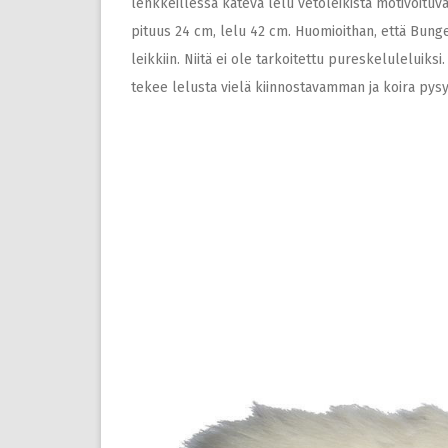
lenkkeillessä kätevä lelu vetoleikistä motivoituva
pituus 24 cm, lelu 42 cm. Huomioithan, että Bunge
leikkiin. Niitä ei ole tarkoitettu pureskeluleluiksi.
tekee lelusta vielä kiinnostavamman ja koira pysyy 