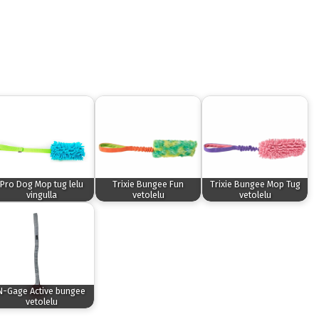
Pro Dog Mop tug lelu
Trixie Bungee Fun
Trixie Bungee Mop Tug
vingulla
vetolelu
vetolelu
N-Gage Active bungee
vetolelu