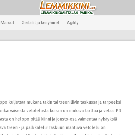
Marsut
Gerbiilit ja kesyhiiret
Agility
kuljettaa mukana takin tai treeniliivin taskussa ja tarpeeksi
aankarvaisesta vetolelusta koiran on mukava tarttua ja vetää. PD
a on helppo pitää kiinni ja jousto-osa vaimentaa nykäyksiä
tava treeni- ja palkkalelu! Taskuun mahtuva vetolelu on