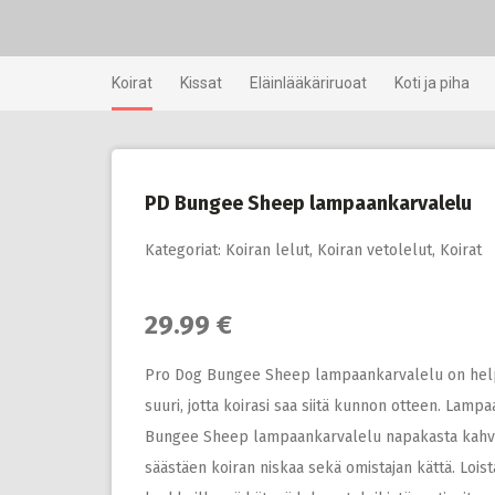
Skip
to
content
Koirat
Kissat
Eläinlääkäriruoat
Koti ja piha
PD Bungee Sheep lampaankarvalelu
Kategoriat:
Koiran lelut
,
Koiran vetolelut
,
Koirat
29.99 €
Pro Dog Bungee Sheep lampaankarvalelu on helppo 
suuri, jotta koirasi saa siitä kunnon otteen. Lamp
Bungee Sheep lampaankarvalelu napakasta kahvast
säästäen koiran niskaa sekä omistajan kättä. Lois