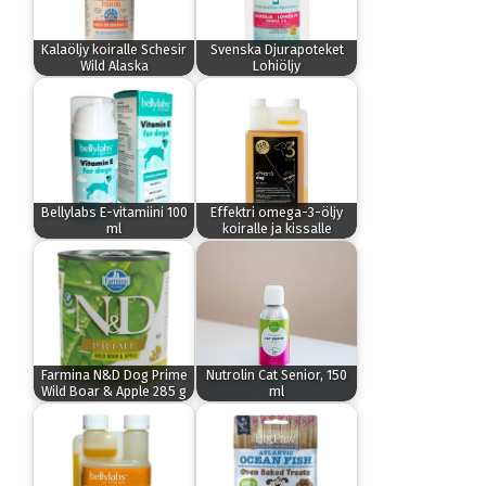
Kalaöljy koiralle Schesir
Svenska Djurapoteket
Wild Alaska
Lohiöljy
Bellylabs E-vitamiini 100
Effektri omega-3-öljy
ml
koiralle ja kissalle
Farmina N&D Dog Prime
Nutrolin Cat Senior, 150
Wild Boar & Apple 285 g
ml