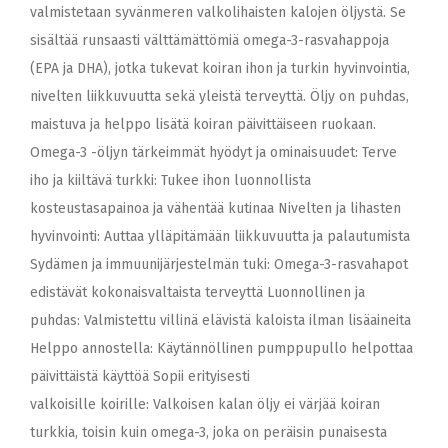
valmistetaan syvänmeren valkolihaisten kalojen öljystä. Se
sisältää runsaasti välttämättömiä omega-3-rasvahappoja
(EPA ja DHA), jotka tukevat koiran ihon ja turkin hyvinvointia,
nivelten liikkuvuutta sekä yleistä terveyttä. Öljy on puhdas,
maistuva ja helppo lisätä koiran päivittäiseen ruokaan.
Omega-3 -öljyn tärkeimmät hyödyt ja ominaisuudet: Terve
iho ja kiiltävä turkki: Tukee ihon luonnollista
kosteustasapainoa ja vähentää kutinaa Nivelten ja lihasten
hyvinvointi: Auttaa ylläpitämään liikkuvuutta ja palautumista
Sydämen ja immuunijärjestelmän tuki: Omega-3-rasvahapot
edistävät kokonaisvaltaista terveyttä Luonnollinen ja
puhdas: Valmistettu villinä elävistä kaloista ilman lisäaineita
Helppo annostella: Käytännöllinen pumppupullo helpottaa
päivittäistä käyttöä Sopii erityisesti
valkoisille koirille: Valkoisen kalan öljy ei värjää koiran
turkkia, toisin kuin omega-3, joka on peräisin punaisesta