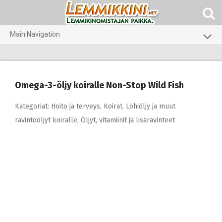
Skip
to
content
Main Navigation
Koirat
Kissat
Omega-3-öljy koiralle Non-Stop Wild Fish
Eläinlääkäriruoat
Kategoriat:
Hoito ja terveys
,
Koirat
,
Lohiöljy ja muut
Koti ja piha
ravintoöljyt koiralle
,
Öljyt, vitamiinit ja lisäravinteet
Marsut
Gerbiilit ja kesyhiiret
Agility