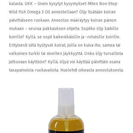
kalasta. UKK – Usein kysytyt kysymykset Miten Non-Stop
Wild Fish Omega 3 Oil annostellaan? Öljy lisätään koiran
päivittäiseen ruokaan. Annostus määräytyy koiran painon
mukaan – seuraa pakkauksen ohjeita. Sopiiko öljy kaikille
koirille? Kyllä, se sopii kaikenikäisille ja -rotuisille koirille.
Erityisesti siitä hyötyvät koirat, joilla on kuiva iho, samea tai
valkoinen turkki tai nivelten jäykkyyttä. Onko öljy turvallista
jatkuvaan käyttöön? Kyllä, öljyä voi käyttää päivittäin osana
tasapainoista ruokavaliota. Huolehdi oikeasta annostuksesta.