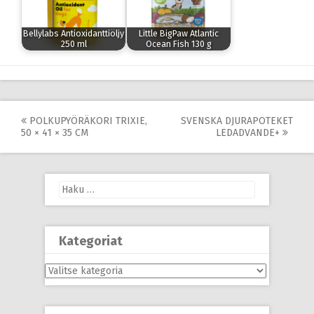
Bellylabs Antioxidanttiöljy
Little BigPaw Atlantic
250 ml
Ocean Fish 130 g
Post
POLKUPYÖRÄKORI TRIXIE,
SVENSKA DJURAPOTEKET
50 × 41 × 35 CM
LEDADVANDE+
navigation
Haku:
Kategoriat
Kategoriat