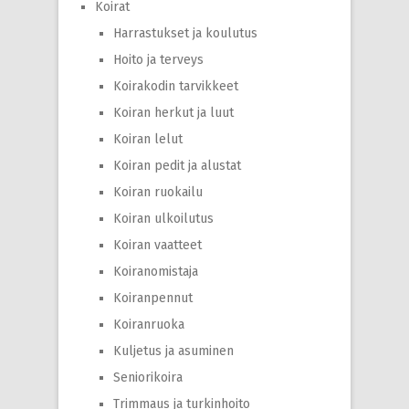
Koirat
Harrastukset ja koulutus
Hoito ja terveys
Koirakodin tarvikkeet
Koiran herkut ja luut
Koiran lelut
Koiran pedit ja alustat
Koiran ruokailu
Koiran ulkoilutus
Koiran vaatteet
Koiranomistaja
Koiranpennut
Koiranruoka
Kuljetus ja asuminen
Seniorikoira
Trimmaus ja turkinhoito