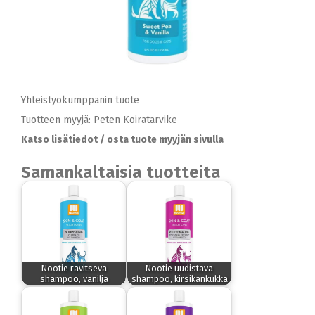
Yhteistyökumppanin tuote
Tuotteen myyjä: Peten Koiratarvike
Katso lisätiedot / osta tuote myyjän sivulla
Samankaltaisia tuotteita
Nootie ravitseva
Nootie uudistava
shampoo, vanilja
shampoo, kirsikankukka