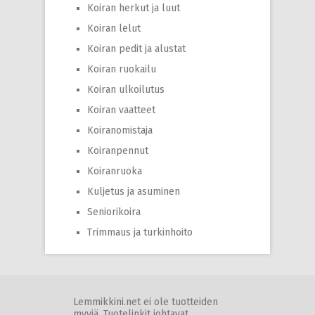
Koiran herkut ja luut
Koiran lelut
Koiran pedit ja alustat
Koiran ruokailu
Koiran ulkoilutus
Koiran vaatteet
Koiranomistaja
Koiranpennut
Koiranruoka
Kuljetus ja asuminen
Seniorikoira
Trimmaus ja turkinhoito
Lemmikkini.net ei ole tuotteiden
myyjä. Tuotelinkit johtavat