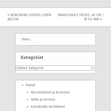
Post
BENEBONE DENTAL CHEW
MAAKOUKKU TRIXIE, 40 CM /
BACON
Ø 9.0 MM
navigation
Haku:
Kategoriat
Kategoriat
Koirat
Harrastukset ja koulutus
Hoito ja terveys
Koirakodin tarvikkeet