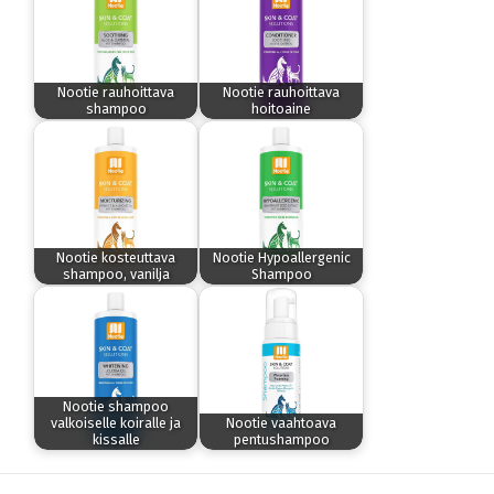
Nootie rauhoittava
Nootie rauhoittava
shampoo
hoitoaine
Nootie kosteuttava
Nootie Hypoallergenic
shampoo, vanilja
Shampoo
Nootie shampoo
valkoiselle koiralle ja
Nootie vaahtoava
kissalle
pentushampoo