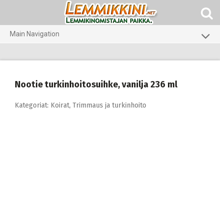
Skip
to
content
Main Navigation
Koirat
Kissat
Nootie turkinhoitosuihke, vanilja 236 ml
Pieneläimet
Kategoriat:
Koirat
,
Trimmaus ja turkinhoito