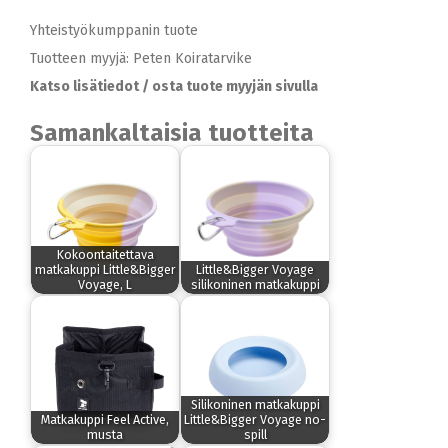
Yhteistyökumppanin tuote
Tuotteen myyjä: Peten Koiratarvike
Katso lisätiedot / osta tuote myyjän sivulla
Samankaltaisia tuotteita
Kokoontaitettava
matkakuppi Little&Bigger
Little&Bigger Voyage
Voyage, L
silikoninen matkakuppi
Silikoninen matkakuppi
Matkakuppi Feel Active,
Little&Bigger Voyage no-
musta
spill