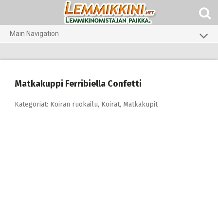
Skip
to
content
Main Navigation
Koirat
Kissat
Matkakuppi Ferribiella Confetti
Pieneläimet
Kategoriat:
Koiran ruokailu
,
Koirat
,
Matkakupit