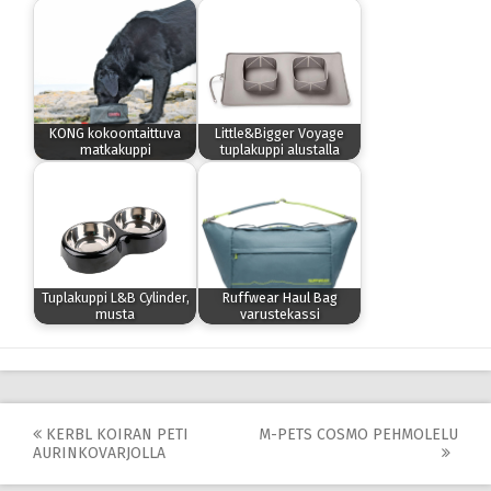
KONG kokoontaittuva
Little&Bigger Voyage
matkakuppi
tuplakuppi alustalla
Tuplakuppi L&B Cylinder,
Ruffwear Haul Bag
musta
varustekassi
Post
KERBL KOIRAN PETI
M-PETS COSMO PEHMOLELU
AURINKOVARJOLLA
navigation