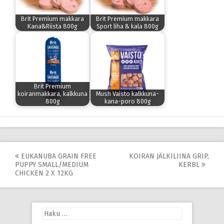
Brit Premium makkara
Brit Premium makkara
Kana&Riista 800g
Sport liha & kala 800g
Brit Premium
koiranmakkara, kalkkuna
Mush Vaisto kalkkuna-
800g
kana-poro 800g
Post
EUKANUBA GRAIN FREE
KOIRAN JÄLKILIINA GRIP,
PUPPY SMALL/MEDIUM
KERBL
navigation
CHICKEN 2 X 12KG
Haku: