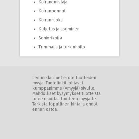
Koiranomistaja
Koiranpennut
Koiranruoka
Kuljetus ja asuminen
Seniorikoira
Trimmaus ja turkinhoito
Lemmikkini.net ei ole tuotteiden
myyjä. Tuotelinkit johtavat
kumppanimme (=myyjä) sivulle.
Mahdolliset kysymykset tuotteista
tulee osoittaa tuotteen myyjälle.
Tarkista lopullinen hinta ja ehdot
ennen ostoa.