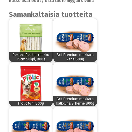
Katso lisätiedot / osta tuote myyjän sivulla
Samankaltaisia tuotteita
Perfect Pet kierretikku
Brit Premium makkara
15cm 50kpl, 800g
kana 800g
Brit Premium makkara
Frolic Mini 800g
kalkkuna & herne 800g