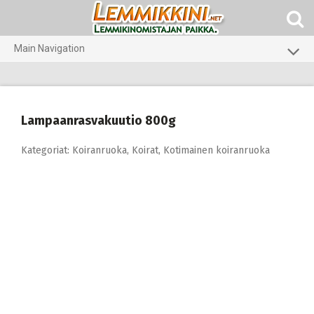
Skip
to
content
Main Navigation
Koirat
Kissat
Lampaanrasvakuutio 800g
Pieneläimet
Kategoriat:
Koiranruoka
,
Koirat
,
Kotimainen koiranruoka