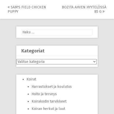
Post
SAM'S FIELD CHICKEN
BOZITA AHVEN HYYTELÖSSÄ
PUPPY
85 G
navigation
Haku:
Kategoriat
Kategoriat
Koirat
Harrastukset ja koulutus
Hoito ja terveys
Koirakodin tarvikkeet
Koiran herkut ja luut