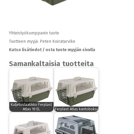
Yhteistyökumppanin tuote
Tuotteen myyjä: Peten Koiratarvike
Katso lisätiedot / osta tuote myyjän sivulla
Samankaltaisia tuotteita
Kuljetuslaatikko Ferplast
Atlas 10 EL
Ferplast Atlas kantoboksi