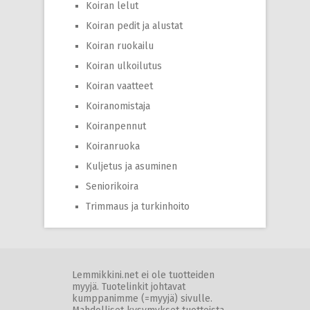
Koiran lelut
Koiran pedit ja alustat
Koiran ruokailu
Koiran ulkoilutus
Koiran vaatteet
Koiranomistaja
Koiranpennut
Koiranruoka
Kuljetus ja asuminen
Seniorikoira
Trimmaus ja turkinhoito
Lemmikkini.net ei ole tuotteiden
myyjä. Tuotelinkit johtavat
kumppanimme (=myyjä) sivulle.