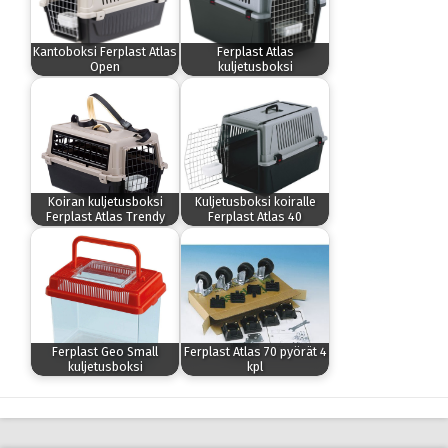
Kantoboksi Ferplast Atlas
Ferplast Atlas
Open
kuljetusboksi
Koiran kuljetusboksi
Kuljetusboksi koiralle
Ferplast Atlas Trendy
Ferplast Atlas 40
Ferplast Geo Small
Ferplast Atlas 70 pyörät 4
kuljetusboksi
kpl