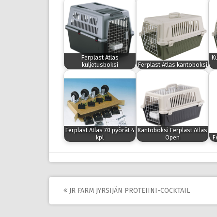
Ferplast Atlas
K
kuljetusboksi
Ferplast Atlas kantoboksi
Ferplast Atlas 70 pyörät 4
Kantoboksi Ferplast Atlas
kpl
Open
F
Post
JR FARM JYRSIJÄN PROTEIINI-COCKTAIL
navigation