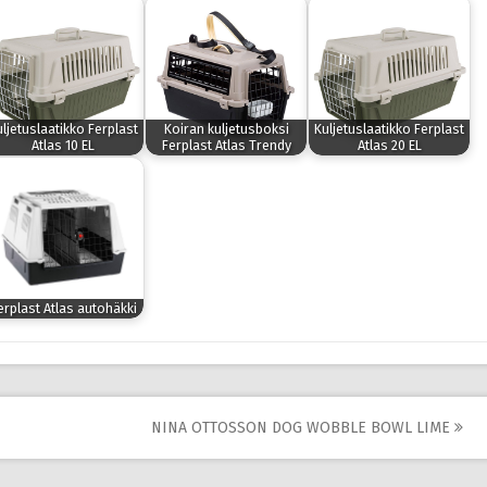
uljetuslaatikko Ferplast
Koiran kuljetusboksi
Kuljetuslaatikko Ferplast
Atlas 10 EL
Ferplast Atlas Trendy
Atlas 20 EL
erplast Atlas autohäkki
NINA OTTOSSON DOG WOBBLE BOWL LIME