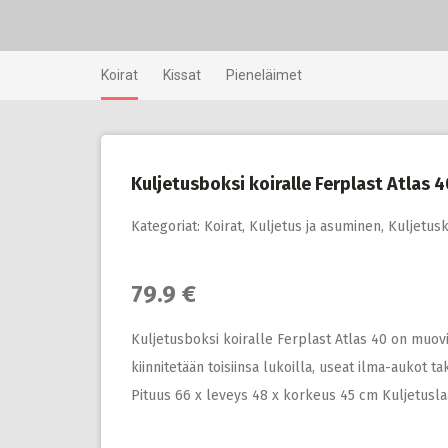
Skip
to
content
Koirat
Kissat
Pieneläimet
Kuljetusboksi koiralle Ferplast Atlas 4
Kategoriat:
Koirat
,
Kuljetus ja asuminen
,
Kuljetus
79.9 €
Kuljetusboksi koiralle Ferplast Atlas 40 on muovi
kiinnitetään toisiinsa lukoilla, useat ilma-aukot
Pituus 66 x leveys 48 x korkeus 45 cm Kuljetusl