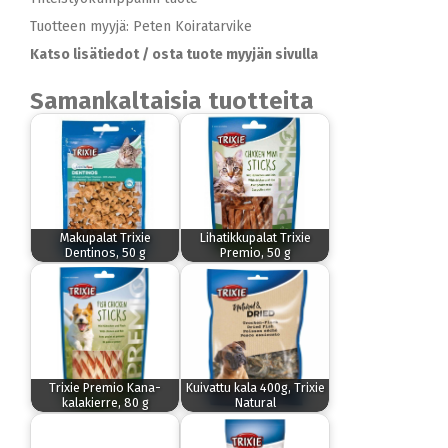
Tuotteen myyjä: Peten Koiratarvike
Katso lisätiedot / osta tuote myyjän sivulla
Samankaltaisia tuotteita
Makupalat Trixie
Lihatikkupalat Trixie
Dentinos, 50 g
Premio, 50 g
Trixie Premio Kana-
Kuivattu kala 400g, Trixie
kalakierre, 80 g
Natural