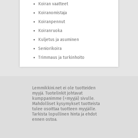
Koiran vaatteet
Koiranomistaja
Koiranpennut
Koiranruoka
Kuljetus ja asuminen
Seniorikoira
Trimmaus ja turkinhoito
Lemmikkini.net ei ole tuotteiden
myyjä. Tuotelinkit johtavat
kumppanimme (=myyjä) sivulle.
Mahdolliset kysymykset tuotteista
tulee osoittaa tuotteen myyjälle.
Tarkista lopullinen hinta ja ehdot
ennen ostoa.