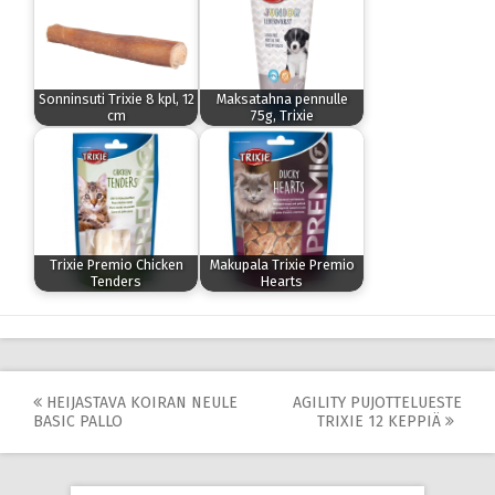
Sonninsuti Trixie 8 kpl, 12
Maksatahna pennulle
cm
75g, Trixie
Trixie Premio Chicken
Makupala Trixie Premio
Tenders
Hearts
Post
HEIJASTAVA KOIRAN NEULE
AGILITY PUJOTTELUESTE
BASIC PALLO
TRIXIE 12 KEPPIÄ
navigation