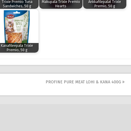
Trixie Premio Tuna
Makupala Trixie Premio
Ankkafilepalat Trixie
Sandwiches, 50 g
Hearts
Premio, 50 g
Kanafileepala Trixie
Premio, 50 g
PROFINE PURE MEAT LOHI & KANA 400G