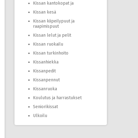
Kissan kantokopat ja
Kissan kesä
Kissan kiipeilypuut ja
raapimispuut
Kissan lelut ja pelit
Kissan ruokailu
Kissan turkinhoito
Kissanhiekka
Kissanpedit
Kissanpennut
Kissanruoka
Koulutus ja harrastukset
Seniorikissat
Ulkoilu