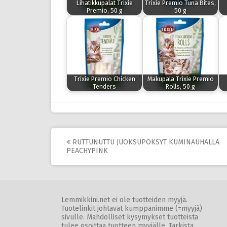
Lihatikkupalat Trixie
Trixie Premio Tuna Bites,
Premio, 50 g
50 g
Trixie Premio Chicken
Makupala Trixie Premio
Tenders
Rolls, 50 g
Post
RUTTUNUTTU JUOKSUPÖKSYT KUMINAUHALLA
PEACHYPINK
navigation
Lemmikkini.net ei ole tuotteiden myyjä.
Tuotelinkit johtavat kumppanimme (=myyjä)
sivulle. Mahdolliset kysymykset tuotteista
tulee osoittaa tuotteen myyjälle. Tarkista