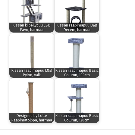
Kissan kiipeilypuu L&B
Kissan raapimapuu L&B
Pavo, harmaa
Decem, harmaa
Kissan raapimapuu L&B
Kissan raapimapuu Basic
Pylon, valk
Column, 100cm
Designed by Lotte
Kissan raapimapuu Basic
Raapimatolppa, harmaa
Column, 120cm