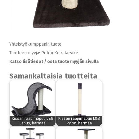
Yhteistyökumppanin tuote
Tuotteen myyjä: Peten Koiratarvike
Katso lisätiedot / osta tuote myyjän sivulla
Samankaltaisia tuotteita
Kissan raapimapuu L&B
Kissan raapimapuu L&B
Lepus, harmaa
Pylon, harmaa