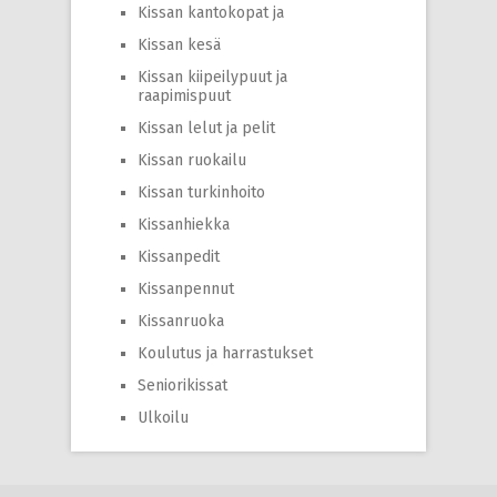
Kissan kantokopat ja
Kissan kesä
Kissan kiipeilypuut ja
raapimispuut
Kissan lelut ja pelit
Kissan ruokailu
Kissan turkinhoito
Kissanhiekka
Kissanpedit
Kissanpennut
Kissanruoka
Koulutus ja harrastukset
Seniorikissat
Ulkoilu