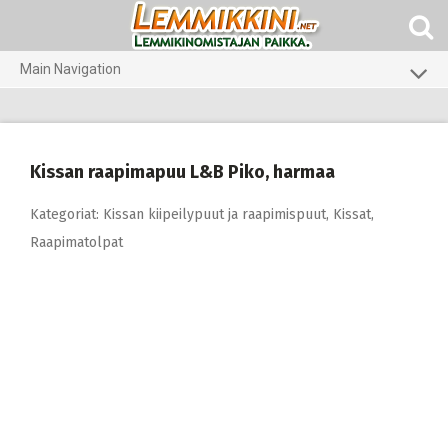
Skip
to
content
Main Navigation
Koirat
Kissat
Kissan raapimapuu L&B Piko, harmaa
Eläinlääkäriruoat
Kategoriat:
Kissan kiipeilypuut ja raapimispuut
,
Kissat
,
Koti ja piha
Raapimatolpat
Marsut
Gerbiilit ja kesyhiiret
Agility