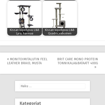
Kissan kiipeilypuu L&B
Kissan kiipeilypuu L&B
Lyra, harmaa
Quadric,valkoinen
Post
MONITOIMITALUTIN FEEL
BRIT CARE MONO PROTEIN
LEATHER BRAID, MUSTA
TONNIKALA&BATAATT 400G
navigation
Haku:
Kategoriat