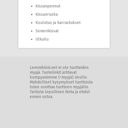
Kissanpennut
Kissanruoka
Koulutus ja harrastukset
Seniorikissat
Ulkoilu
Lemmikkini.net ei ole tuotteiden
myyjä. Tuotelinkit johtavat
kumppanimme (=myyjä) sivulle.
Mahdolliset kysymykset tuotteista
tulee osoittaa tuotteen myyjälle.
Tarkista lopullinen hinta ja ehdot
ennen ostoa.