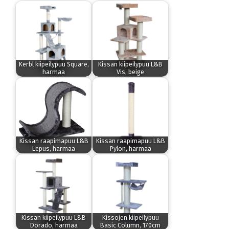
Kerbl kiipeilypuu Square,
Kissan kiipeilypuu L&B
harmaa
Vis, beige
Kissan raapimapuu L&B
Kissan raapimapuu L&B
Lepus, harmaa
Pylon, harmaa
Kissan kiipeilypuu L&B
Kissojen kiipeilypuu
Dorado, harmaa
Basic Column, 170cm