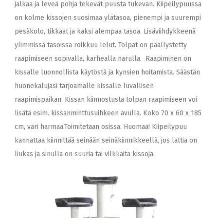
jalkaa ja leveä pohja tekevät puusta tukevan. Kiipeilypuussa
on kolme kissojen suosimaa ylätasoa, pienempi ja suurempi
pesäkolo, tikkaat ja kaksi alempaa tasoa. Lisäviihdykkeenä
ylimmissä tasoissa roikkuu lelut. Tolpat on päällystetty
raapimiseen sopivalla, karhealla narulla. Raapiminen on
kissalle luonnollista käytöstä ja kynsien hoitamista. Säästän
huonekalujasi tarjoamalle kissalle luvallisen
raapimispaikan. Kissan kiinnostusta tolpan raapimiseen voi
lisätä esim. kissanminttusuihkeen avulla. Koko 70 x 60 x 185
cm, väri harmaa.Toimitetaan osissa. Huomaa! Kiipeilypuu
kannattaa kiinnittää seinään seinäkiinnikkeellä, jos lattia on
liukas ja sinulla on suuria tai vilkkaita kissoja.