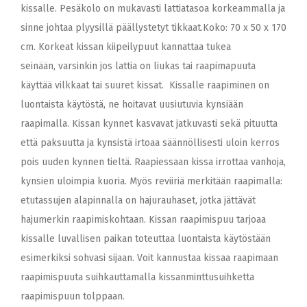
kissalle. Pesäkolo on mukavasti lattiatasoa korkeammalla ja
sinne johtaa plyysillä päällystetyt tikkaat.Koko: 70 x 50 x 170
cm. Korkeat kissan kiipeilypuut kannattaa tukea
seinään, varsinkin jos lattia on liukas tai raapimapuuta
käyttää vilkkaat tai suuret kissat. Kissalle raapiminen on
luontaista käytöstä, ne hoitavat uusiutuvia kynsiään
raapimalla. Kissan kynnet kasvavat jatkuvasti sekä pituutta
että paksuutta ja kynsistä irtoaa säännöllisesti uloin kerros
pois uuden kynnen tieltä. Raapiessaan kissa irrottaa vanhoja,
kynsien uloimpia kuoria. Myös reviiriä merkitään raapimalla:
etutassujen alapinnalla on hajurauhaset, jotka jättävät
hajumerkin raapimiskohtaan. Kissan raapimispuu tarjoaa
kissalle luvallisen paikan toteuttaa luontaista käytöstään
esimerkiksi sohvasi sijaan. Voit kannustaa kissaa raapimaan
raapimispuuta suihkauttamalla kissanminttusuihketta
raapimispuun tolppaan.