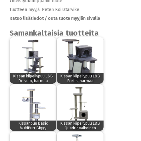
Yhteistyökumppanin tuote
Tuotteen myyjä: Peten Koiratarvike
Katso lisätiedot / osta tuote myyjän sivulla
Samankaltaisia tuotteita
Kissan kiipeilypuu L&B
Kissan kiipeilypuu L&B
Dorado, harmaa
Fortis, harmaa
Kissanpuu Basic
Kissan kiipeilypuu L&B
MultiPurr Biggy
Quadric,valkoinen