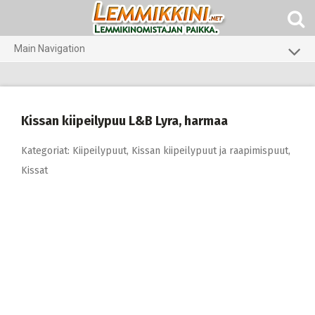
Skip
to
content
Main Navigation
Koirat
Kissat
Kissan kiipeilypuu L&B Lyra, harmaa
Pieneläimet
Kategoriat:
Kiipeilypuut
,
Kissan kiipeilypuut ja raapimispuut
,
Kissat