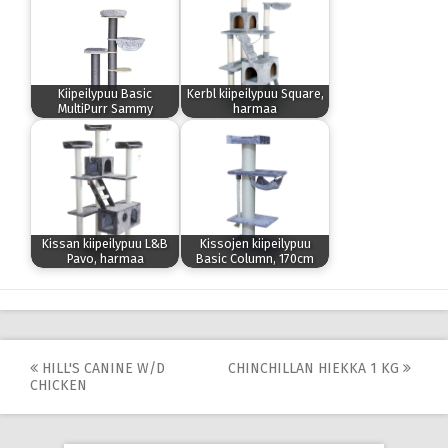
Kiipeilypuu Basic
Kerbl kiipeilypuu Square,
MultiPurr Sammy
harmaa
Kissan kiipeilypuu L&B
Kissojen kiipeilypuu
Pavo, harmaa
Basic Column, 170cm
Post
HILL'S CANINE W/D
CHINCHILLAN HIEKKA 1 KG
CHICKEN
navigation