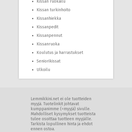
Kissan ruokailu
Kissan turkinhoito
Kissanhiekka
Kissanpedit
Kissanpennut
Kissanruoka
Koulutus ja harrastukset
Seniorikissat
Ulkoilu
Lemmikkini.net ei ole tuotteiden
myyjä. Tuotelinkit johtavat
kumppanimme (=myyjä) sivulle.
Mahdolliset kysymykset tuotteista
tulee osoittaa tuotteen myyjälle.
Tarkista lopullinen hinta ja ehdot
ennen ostoa.