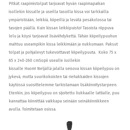
Pitkät raapimistolpat tarjoavat hyvän raapimapaikan
isollekin kissalle ja useilla tasoilla kissa voi tarkkailla
ympäristöään, leikkiä, kiipeillä ja levätä pesäkolossa tai
tasojen päällä. Kuin kissan leikkipuisto! Tasoista riippuva
lelu ja köysi tarjoavat lisäviihdykettä. Tähän kiipeilypuuhun
mahtuu useampikin kissa leikkimään ja nukkumaan. Paksut
tolpat ja pohjalevyt tukevoittavat kiipeilypuuta. Koko 75 x
65 x 240-260 cmSopii usealle isollekin
kissalle Huom! Neljällä jalalla seisova kissan kiipeilypuu on
jykevä, mutta suurikokoisten tai riehakkaiden kissojen
käytössä suosittelemme tarkistamaan lisäkiinnitystarpeen.
Etenkin, jos kiipeilypuu on sijoitettu liukkaalle lattialle, puu
kannattaa kiinnittää vaikkapa seinään seinäkiinnikkeen
avulla. Toimitetaan osissa.