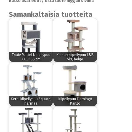
Katso lisätiedot / osta tuote myyjän sivulla
Samankaltaisia tuotteita
Trixie Maciel kiipeilypuu
Kissan kiipeilypuu L&B
XXL, 155 cm
Vis, beige
Kerbl kiipeilypuu Square,
Kiipeilypuu Flamingo
harmaa
Kanzo