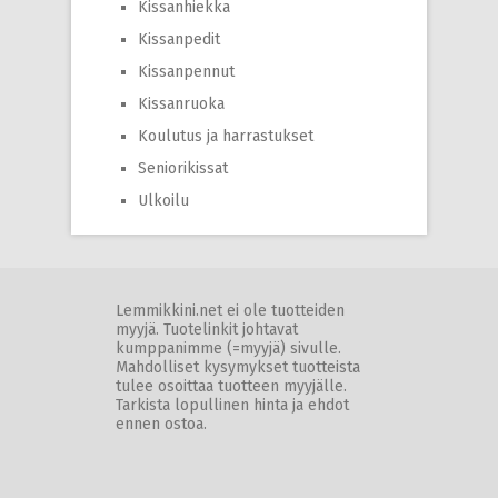
Kissanhiekka
Kissanpedit
Kissanpennut
Kissanruoka
Koulutus ja harrastukset
Seniorikissat
Ulkoilu
Lemmikkini.net ei ole tuotteiden
myyjä. Tuotelinkit johtavat
kumppanimme (=myyjä) sivulle.
Mahdolliset kysymykset tuotteista
tulee osoittaa tuotteen myyjälle.
Tarkista lopullinen hinta ja ehdot
ennen ostoa.