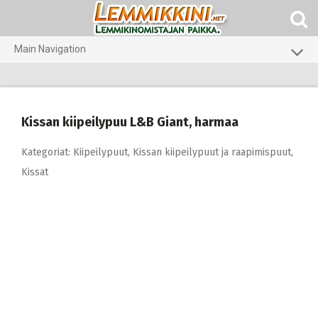
Skip
to
content
Main Navigation
Koirat
Kissat
Kissan kiipeilypuu L&B Giant, harmaa
Pieneläimet
Kategoriat:
Kiipeilypuut
,
Kissan kiipeilypuut ja raapimispuut
,
Kissat